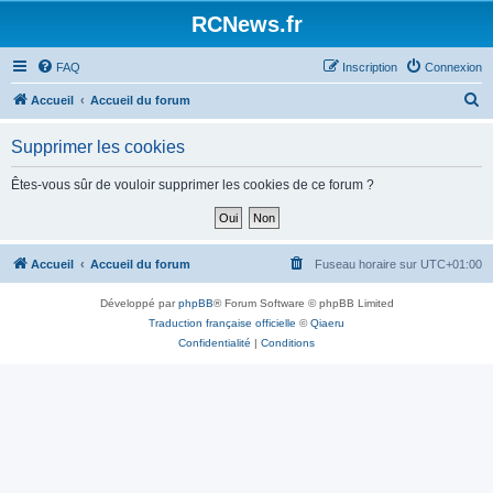
Panneau de gestion des cookies
RCNews.fr
FAQ
Inscription
Connexion
R
Accueil
Accueil du forum
e
Supprimer les cookies
c
h
Êtes-vous sûr de vouloir supprimer les cookies de ce forum ?
e
r
c
Accueil
Accueil du forum
Fuseau horaire sur
UTC+01:00
h
Développé par
phpBB
® Forum Software © phpBB Limited
e
Traduction française officielle
©
Qiaeru
r
Confidentialité
|
Conditions