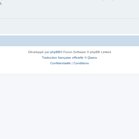
n.
Développé par
phpBB
® Forum Software © phpBB Limited
Traduction française officielle
©
Qiaeru
Confidentialité
|
Conditions