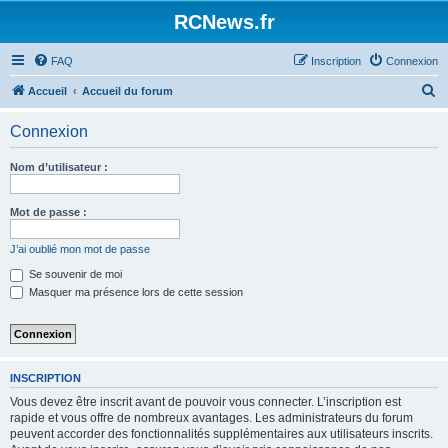
Panneau de gestion des cookies
RCNews.fr
FAQ
Inscription
Connexion
R
Accueil
Accueil du forum
e
Connexion
c
h
Nom d’utilisateur :
e
r
Mot de passe :
c
J’ai oublié mon mot de passe
h
Se souvenir de moi
e
Masquer ma présence lors de cette session
r
INSCRIPTION
Vous devez être inscrit avant de pouvoir vous connecter. L’inscription est
rapide et vous offre de nombreux avantages. Les administrateurs du forum
peuvent accorder des fonctionnalités supplémentaires aux utilisateurs inscrits.