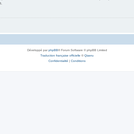
n.
Développé par
phpBB
® Forum Software © phpBB Limited
Traduction française officielle
©
Qiaeru
Confidentialité
|
Conditions