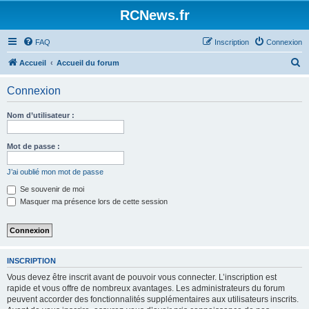
Panneau de gestion des cookies
RCNews.fr
FAQ
Inscription
Connexion
R
Accueil
Accueil du forum
e
Connexion
c
h
Nom d’utilisateur :
e
r
Mot de passe :
c
J’ai oublié mon mot de passe
h
Se souvenir de moi
e
Masquer ma présence lors de cette session
r
INSCRIPTION
Vous devez être inscrit avant de pouvoir vous connecter. L’inscription est
rapide et vous offre de nombreux avantages. Les administrateurs du forum
peuvent accorder des fonctionnalités supplémentaires aux utilisateurs inscrits.