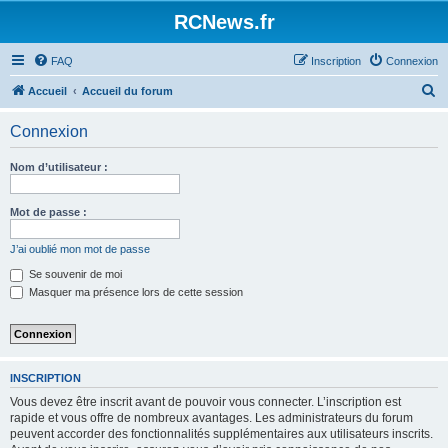
Panneau de gestion des cookies
RCNews.fr
FAQ
Inscription
Connexion
R
Accueil
Accueil du forum
e
Connexion
c
h
Nom d’utilisateur :
e
r
Mot de passe :
c
J’ai oublié mon mot de passe
h
Se souvenir de moi
e
Masquer ma présence lors de cette session
r
INSCRIPTION
Vous devez être inscrit avant de pouvoir vous connecter. L’inscription est
rapide et vous offre de nombreux avantages. Les administrateurs du forum
peuvent accorder des fonctionnalités supplémentaires aux utilisateurs inscrits.