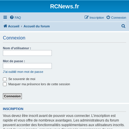
Panneau de gestion des cookies
RCNews.fr
FAQ
Inscription
Connexion
R
Accueil
Accueil du forum
e
Connexion
c
h
Nom d’utilisateur :
e
r
Mot de passe :
c
J’ai oublié mon mot de passe
h
Se souvenir de moi
e
Masquer ma présence lors de cette session
r
INSCRIPTION
Vous devez être inscrit avant de pouvoir vous connecter. L’inscription est
rapide et vous offre de nombreux avantages. Les administrateurs du forum
peuvent accorder des fonctionnalités supplémentaires aux utilisateurs inscrits.