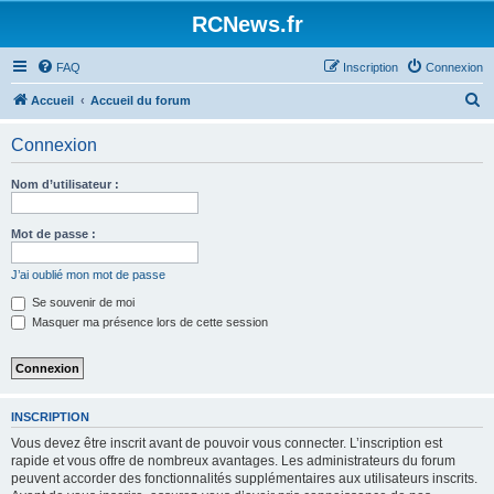
Panneau de gestion des cookies
RCNews.fr
FAQ
Inscription
Connexion
R
Accueil
Accueil du forum
e
Connexion
c
h
Nom d’utilisateur :
e
r
Mot de passe :
c
J’ai oublié mon mot de passe
h
Se souvenir de moi
e
Masquer ma présence lors de cette session
r
INSCRIPTION
Vous devez être inscrit avant de pouvoir vous connecter. L’inscription est
rapide et vous offre de nombreux avantages. Les administrateurs du forum
peuvent accorder des fonctionnalités supplémentaires aux utilisateurs inscrits.