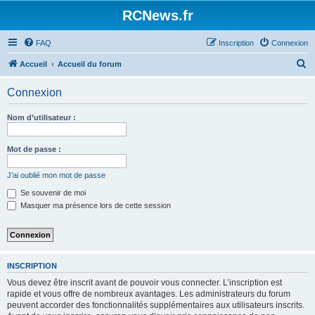
Panneau de gestion des cookies
RCNews.fr
FAQ
Inscription
Connexion
R
Accueil
Accueil du forum
e
Connexion
c
h
Nom d’utilisateur :
e
r
Mot de passe :
c
J’ai oublié mon mot de passe
h
Se souvenir de moi
e
Masquer ma présence lors de cette session
r
INSCRIPTION
Vous devez être inscrit avant de pouvoir vous connecter. L’inscription est
rapide et vous offre de nombreux avantages. Les administrateurs du forum
peuvent accorder des fonctionnalités supplémentaires aux utilisateurs inscrits.