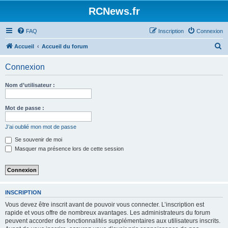
Panneau de gestion des cookies
RCNews.fr
FAQ
Inscription
Connexion
R
Accueil
Accueil du forum
e
Connexion
c
h
Nom d’utilisateur :
e
r
Mot de passe :
c
J’ai oublié mon mot de passe
h
Se souvenir de moi
e
Masquer ma présence lors de cette session
r
INSCRIPTION
Vous devez être inscrit avant de pouvoir vous connecter. L’inscription est
rapide et vous offre de nombreux avantages. Les administrateurs du forum
peuvent accorder des fonctionnalités supplémentaires aux utilisateurs inscrits.