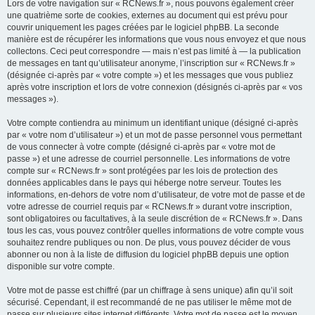
Lors de votre navigation sur « RCNews.fr », nous pouvons également créer
une quatrième sorte de cookies, externes au document qui est prévu pour
couvrir uniquement les pages créées par le logiciel phpBB. La seconde
manière est de récupérer les informations que vous nous envoyez et que nous
collectons. Ceci peut correspondre — mais n’est pas limité à — la publication
de messages en tant qu’utilisateur anonyme, l’inscription sur « RCNews.fr »
(désignée ci-après par « votre compte ») et les messages que vous publiez
après votre inscription et lors de votre connexion (désignés ci-après par « vos
messages »).
Votre compte contiendra au minimum un identifiant unique (désigné ci-après
par « votre nom d’utilisateur ») et un mot de passe personnel vous permettant
de vous connecter à votre compte (désigné ci-après par « votre mot de
passe ») et une adresse de courriel personnelle. Les informations de votre
compte sur « RCNews.fr » sont protégées par les lois de protection des
données applicables dans le pays qui héberge notre serveur. Toutes les
informations, en-dehors de votre nom d’utilisateur, de votre mot de passe et de
votre adresse de courriel requis par « RCNews.fr » durant votre inscription,
sont obligatoires ou facultatives, à la seule discrétion de « RCNews.fr ». Dans
tous les cas, vous pouvez contrôler quelles informations de votre compte vous
souhaitez rendre publiques ou non. De plus, vous pouvez décider de vous
abonner ou non à la liste de diffusion du logiciel phpBB depuis une option
disponible sur votre compte.
Votre mot de passe est chiffré (par un chiffrage à sens unique) afin qu’il soit
sécurisé. Cependant, il est recommandé de ne pas utiliser le même mot de
passe sur plusieurs sites internet différents. Votre mot de passe est le moyen