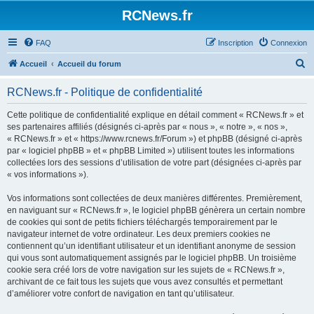
Panneau de gestion des cookies
RCNews.fr
FAQ
Inscription
Connexion
R
Accueil
Accueil du forum
e
RCNews.fr - Politique de confidentialité
c
h
Cette politique de confidentialité explique en détail comment « RCNews.fr » et
ses partenaires affiliés (désignés ci-après par « nous », « notre », « nos »,
e
« RCNews.fr » et « https://www.rcnews.fr/Forum ») et phpBB (désigné ci-après
r
par « logiciel phpBB » et « phpBB Limited ») utilisent toutes les informations
collectées lors des sessions d’utilisation de votre part (désignées ci-après par
c
« vos informations »).
h
Vos informations sont collectées de deux manières différentes. Premièrement,
e
en naviguant sur « RCNews.fr », le logiciel phpBB génèrera un certain nombre
r
de cookies qui sont de petits fichiers téléchargés temporairement par le
navigateur internet de votre ordinateur. Les deux premiers cookies ne
contiennent qu’un identifiant utilisateur et un identifiant anonyme de session
qui vous sont automatiquement assignés par le logiciel phpBB. Un troisième
cookie sera créé lors de votre navigation sur les sujets de « RCNews.fr »,
archivant de ce fait tous les sujets que vous avez consultés et permettant
d’améliorer votre confort de navigation en tant qu’utilisateur.