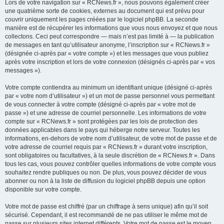
Lors de votre navigation sur « RCNews.fr », nous pouvons également créer
une quatrième sorte de cookies, externes au document qui est prévu pour
couvrir uniquement les pages créées par le logiciel phpBB. La seconde
manière est de récupérer les informations que vous nous envoyez et que nous
collectons. Ceci peut correspondre — mais n’est pas limité à — la publication
de messages en tant qu’utilisateur anonyme, l’inscription sur « RCNews.fr »
(désignée ci-après par « votre compte ») et les messages que vous publiez
après votre inscription et lors de votre connexion (désignés ci-après par « vos
messages »).
Votre compte contiendra au minimum un identifiant unique (désigné ci-après
par « votre nom d’utilisateur ») et un mot de passe personnel vous permettant
de vous connecter à votre compte (désigné ci-après par « votre mot de
passe ») et une adresse de courriel personnelle. Les informations de votre
compte sur « RCNews.fr » sont protégées par les lois de protection des
données applicables dans le pays qui héberge notre serveur. Toutes les
informations, en-dehors de votre nom d’utilisateur, de votre mot de passe et de
votre adresse de courriel requis par « RCNews.fr » durant votre inscription,
sont obligatoires ou facultatives, à la seule discrétion de « RCNews.fr ». Dans
tous les cas, vous pouvez contrôler quelles informations de votre compte vous
souhaitez rendre publiques ou non. De plus, vous pouvez décider de vous
abonner ou non à la liste de diffusion du logiciel phpBB depuis une option
disponible sur votre compte.
Votre mot de passe est chiffré (par un chiffrage à sens unique) afin qu’il soit
sécurisé. Cependant, il est recommandé de ne pas utiliser le même mot de
passe sur plusieurs sites internet différents. Votre mot de passe est le moyen