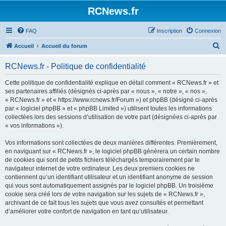
Panneau de gestion des cookies
RCNews.fr
FAQ
Inscription
Connexion
R
Accueil
Accueil du forum
e
RCNews.fr - Politique de confidentialité
c
h
Cette politique de confidentialité explique en détail comment « RCNews.fr » et
ses partenaires affiliés (désignés ci-après par « nous », « notre », « nos »,
e
« RCNews.fr » et « https://www.rcnews.fr/Forum ») et phpBB (désigné ci-après
r
par « logiciel phpBB » et « phpBB Limited ») utilisent toutes les informations
collectées lors des sessions d’utilisation de votre part (désignées ci-après par
c
« vos informations »).
h
Vos informations sont collectées de deux manières différentes. Premièrement,
e
en naviguant sur « RCNews.fr », le logiciel phpBB génèrera un certain nombre
r
de cookies qui sont de petits fichiers téléchargés temporairement par le
navigateur internet de votre ordinateur. Les deux premiers cookies ne
contiennent qu’un identifiant utilisateur et un identifiant anonyme de session
qui vous sont automatiquement assignés par le logiciel phpBB. Un troisième
cookie sera créé lors de votre navigation sur les sujets de « RCNews.fr »,
archivant de ce fait tous les sujets que vous avez consultés et permettant
d’améliorer votre confort de navigation en tant qu’utilisateur.