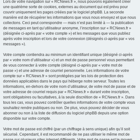
Lors de votre navigation sur « RCNews.fr », nous pouvons également créer
une quatrième sorte de cookies, externes au document qui est prévu pour
couvrir uniquement les pages créées par le logiciel phpBB. La seconde
manière est de récupérer les informations que vous nous envoyez et que nous
collectons. Ceci peut correspondre — mais n’est pas limité à — la publication
de messages en tant qu’utilisateur anonyme, l’inscription sur « RCNews.fr »
(désignée ci-après par « votre compte ») et les messages que vous publiez
après votre inscription et lors de votre connexion (désignés ci-après par « vos
messages »).
Votre compte contiendra au minimum un identifiant unique (désigné ci-après
par « votre nom d’utilisateur ») et un mot de passe personnel vous permettant
de vous connecter à votre compte (désigné ci-après par « votre mot de
passe ») et une adresse de courriel personnelle. Les informations de votre
compte sur « RCNews.fr » sont protégées par les lois de protection des
données applicables dans le pays qui héberge notre serveur. Toutes les
informations, en-dehors de votre nom d’utilisateur, de votre mot de passe et de
votre adresse de courriel requis par « RCNews.fr » durant votre inscription,
sont obligatoires ou facultatives, à la seule discrétion de « RCNews.fr ». Dans
tous les cas, vous pouvez contrôler quelles informations de votre compte vous
souhaitez rendre publiques ou non. De plus, vous pouvez décider de vous
abonner ou non à la liste de diffusion du logiciel phpBB depuis une option
disponible sur votre compte.
Votre mot de passe est chiffré (par un chiffrage à sens unique) afin qu’il soit
sécurisé. Cependant, il est recommandé de ne pas utiliser le même mot de
passe sur plusieurs sites internet différents. Votre mot de passe est le moyen