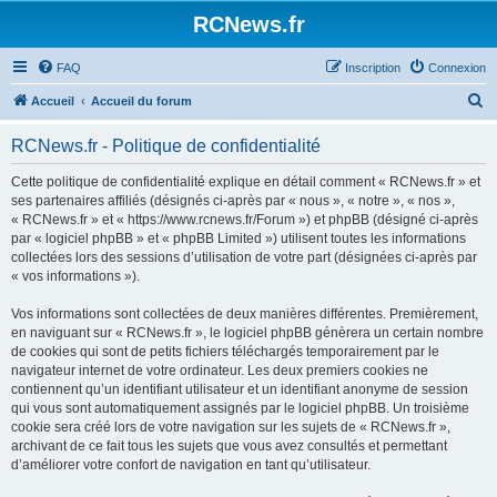
Panneau de gestion des cookies
RCNews.fr
FAQ
Inscription
Connexion
R
Accueil
Accueil du forum
e
RCNews.fr - Politique de confidentialité
c
h
Cette politique de confidentialité explique en détail comment « RCNews.fr » et
ses partenaires affiliés (désignés ci-après par « nous », « notre », « nos »,
e
« RCNews.fr » et « https://www.rcnews.fr/Forum ») et phpBB (désigné ci-après
r
par « logiciel phpBB » et « phpBB Limited ») utilisent toutes les informations
collectées lors des sessions d’utilisation de votre part (désignées ci-après par
c
« vos informations »).
h
Vos informations sont collectées de deux manières différentes. Premièrement,
e
en naviguant sur « RCNews.fr », le logiciel phpBB génèrera un certain nombre
r
de cookies qui sont de petits fichiers téléchargés temporairement par le
navigateur internet de votre ordinateur. Les deux premiers cookies ne
contiennent qu’un identifiant utilisateur et un identifiant anonyme de session
qui vous sont automatiquement assignés par le logiciel phpBB. Un troisième
cookie sera créé lors de votre navigation sur les sujets de « RCNews.fr »,
archivant de ce fait tous les sujets que vous avez consultés et permettant
d’améliorer votre confort de navigation en tant qu’utilisateur.