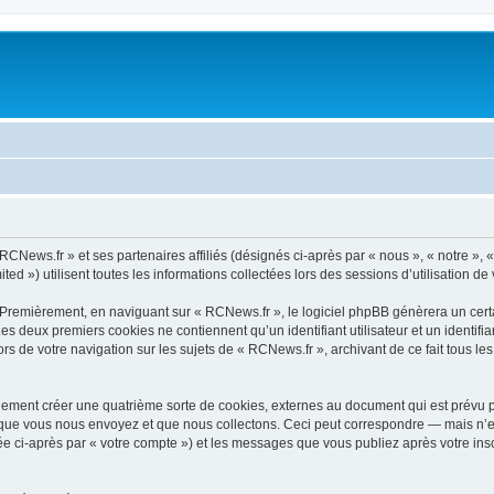
RCNews.fr » et ses partenaires affiliés (désignés ci-après par « nous », « notre », 
d ») utilisent toutes les informations collectées lors des sessions d’utilisation de 
 Premièrement, en naviguant sur « RCNews.fr », le logiciel phpBB génèrera un certa
 Les deux premiers cookies ne contiennent qu’un identifiant utilisateur et un ident
rs de votre navigation sur les sujets de « RCNews.fr », archivant de ce fait tous le
ement créer une quatrième sorte de cookies, externes au document qui est prévu po
que vous nous envoyez et que nous collectons. Ceci peut correspondre — mais n’es
ée ci-après par « votre compte ») et les messages que vous publiez après votre insc