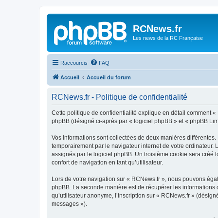
Panneau de gestion des cookies
RCNews.fr
Les news de la RC Française
Raccourcis
FAQ
Accueil
Accueil du forum
RCNews.fr - Politique de confidentialité
Cette politique de confidentialité explique en détail comment « 
phpBB (désigné ci-après par « logiciel phpBB » et « phpBB Limite
Vos informations sont collectées de deux manières différentes.
temporairement par le navigateur internet de votre ordinateur.
assignés par le logiciel phpBB. Un troisième cookie sera créé lo
confort de navigation en tant qu’utilisateur.
Lors de votre navigation sur « RCNews.fr », nous pouvons égal
phpBB. La seconde manière est de récupérer les informations 
qu’utilisateur anonyme, l’inscription sur « RCNews.fr » (désign
messages »).