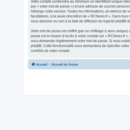
Votre compte contiendra au minimum un identifiant unique (dés
par « votre mot de passe ») et une adresse de courriel personn
héberge notre serveur. Toutes les informations, en-dehors de vot
facultatives, à la seule discrétion de « RCNews.fr ». Dans tou
vous abonner ou non à la liste de diffusion du logiciel phpBB d
Votre mot de passe est chiffré (par un chiffrage à sens unique) 
passe est le moyen d’accès à votre compte sur « RCNews.fr », 
vous demander légitimement votre mot de passe. Si vous oubliez
phpBB. Cette fonctionnalité vous demandera de spécifier votre 
contrôle de votre compte.
Accueil
Accueil du forum