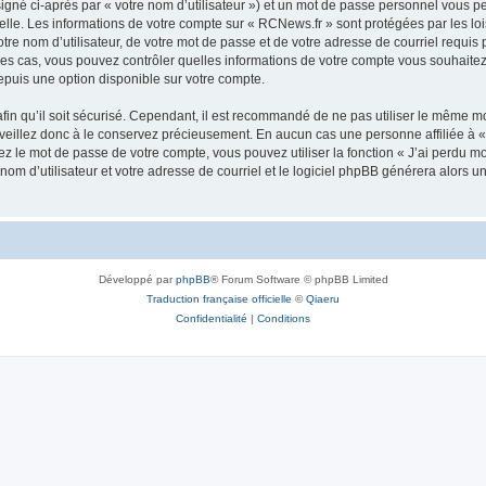
igné ci-après par « votre nom d’utilisateur ») et un mot de passe personnel vous p
elle. Les informations de votre compte sur « RCNews.fr » sont protégées par les lo
re nom d’utilisateur, de votre mot de passe et de votre adresse de courriel requis p
s les cas, vous pouvez contrôler quelles informations de votre compte vous souhait
epuis une option disponible sur votre compte.
afin qu’il soit sécurisé. Cependant, il est recommandé de ne pas utiliser le même mot
veillez donc à le conservez précieusement. En aucun cas une personne affiliée à « 
 le mot de passe de votre compte, vous pouvez utiliser la fonction « J’ai perdu mo
nom d’utilisateur et votre adresse de courriel et le logiciel phpBB générera alors
Développé par
phpBB
® Forum Software © phpBB Limited
Traduction française officielle
©
Qiaeru
Confidentialité
|
Conditions