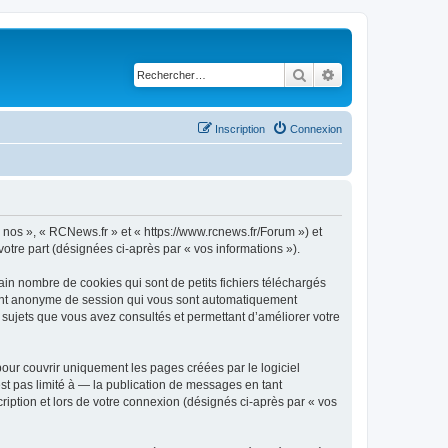
Rechercher
Recherche avancé
Inscription
Connexion
« nos », « RCNews.fr » et « https://www.rcnews.fr/Forum ») et
votre part (désignées ci-après par « vos informations »).
in nombre de cookies qui sont de petits fichiers téléchargés
ifiant anonyme de session qui vous sont automatiquement
s sujets que vous avez consultés et permettant d’améliorer votre
ur couvrir uniquement les pages créées par le logiciel
t pas limité à — la publication de messages en tant
ription et lors de votre connexion (désignés ci-après par « vos