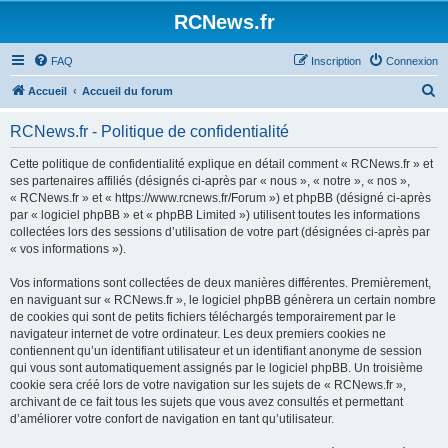
Panneau de gestion des cookies
RCNews.fr
FAQ
Inscription
Connexion
R
Accueil
Accueil du forum
e
RCNews.fr - Politique de confidentialité
c
h
Cette politique de confidentialité explique en détail comment « RCNews.fr » et
ses partenaires affiliés (désignés ci-après par « nous », « notre », « nos »,
e
« RCNews.fr » et « https://www.rcnews.fr/Forum ») et phpBB (désigné ci-après
r
par « logiciel phpBB » et « phpBB Limited ») utilisent toutes les informations
collectées lors des sessions d’utilisation de votre part (désignées ci-après par
c
« vos informations »).
h
Vos informations sont collectées de deux manières différentes. Premièrement,
e
en naviguant sur « RCNews.fr », le logiciel phpBB génèrera un certain nombre
r
de cookies qui sont de petits fichiers téléchargés temporairement par le
navigateur internet de votre ordinateur. Les deux premiers cookies ne
contiennent qu’un identifiant utilisateur et un identifiant anonyme de session
qui vous sont automatiquement assignés par le logiciel phpBB. Un troisième
cookie sera créé lors de votre navigation sur les sujets de « RCNews.fr »,
archivant de ce fait tous les sujets que vous avez consultés et permettant
d’améliorer votre confort de navigation en tant qu’utilisateur.