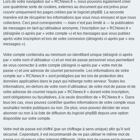
Lors de votre navigation sur « RCNews.fr », nous pouvons également créer
une quatrième sorte de cookies, externes au document qui est prévu pour
couvrir uniquement les pages créées par le logiciel phpBB. La seconde
manière est de récupérer les informations que vous nous envoyez et que nous
collectons. Ceci peut correspondre — mais n’est pas limité à — la publication
de messages en tant qu’utilisateur anonyme, l’inscription sur « RCNews.fr »
(désignée ci-après par « votre compte ») et les messages que vous publiez
après votre inscription et lors de votre connexion (désignés ci-après par « vos
messages »).
Votre compte contiendra au minimum un identifiant unique (désigné ci-après
par « votre nom d’utilisateur ») et un mot de passe personnel vous permettant
de vous connecter à votre compte (désigné ci-après par « votre mot de
passe ») et une adresse de courriel personnelle. Les informations de votre
compte sur « RCNews.fr » sont protégées par les lois de protection des
données applicables dans le pays qui héberge notre serveur. Toutes les
informations, en-dehors de votre nom d’utilisateur, de votre mot de passe et de
votre adresse de courriel requis par « RCNews.fr » durant votre inscription,
sont obligatoires ou facultatives, à la seule discrétion de « RCNews.fr ». Dans
tous les cas, vous pouvez contrôler quelles informations de votre compte vous
souhaitez rendre publiques ou non. De plus, vous pouvez décider de vous
abonner ou non à la liste de diffusion du logiciel phpBB depuis une option
disponible sur votre compte.
Votre mot de passe est chiffré (par un chiffrage à sens unique) afin qu’il soit
sécurisé. Cependant, il est recommandé de ne pas utiliser le même mot de
passe sur plusieurs sites internet différents. Votre mot de passe est le moyen