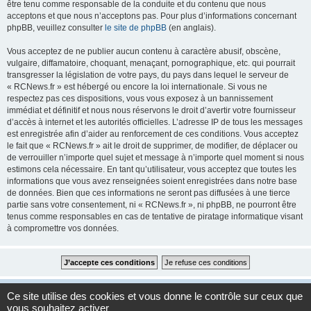
être tenu comme responsable de la conduite et du contenu que nous
acceptons et que nous n’acceptons pas. Pour plus d’informations concernant
phpBB, veuillez consulter
le site de phpBB
(en anglais).
Vous acceptez de ne publier aucun contenu à caractère abusif, obscène,
vulgaire, diffamatoire, choquant, menaçant, pornographique, etc. qui pourrait
transgresser la législation de votre pays, du pays dans lequel le serveur de
« RCNews.fr » est hébergé ou encore la loi internationale. Si vous ne
respectez pas ces dispositions, vous vous exposez à un bannissement
immédiat et définitif et nous nous réservons le droit d’avertir votre fournisseur
d’accès à internet et les autorités officielles. L’adresse IP de tous les messages
est enregistrée afin d’aider au renforcement de ces conditions. Vous acceptez
le fait que « RCNews.fr » ait le droit de supprimer, de modifier, de déplacer ou
de verrouiller n’importe quel sujet et message à n’importe quel moment si nous
estimons cela nécessaire. En tant qu’utilisateur, vous acceptez que toutes les
informations que vous avez renseignées soient enregistrées dans notre base
de données. Bien que ces informations ne seront pas diffusées à une tierce
partie sans votre consentement, ni « RCNews.fr », ni phpBB, ne pourront être
tenus comme responsables en cas de tentative de piratage informatique visant
à compromettre vos données.
Accueil
Accueil du forum
Fuseau horaire sur
UTC+01:00
Ce site utilise des cookies et vous donne le contrôle sur ceux que
vous souhaitez activer