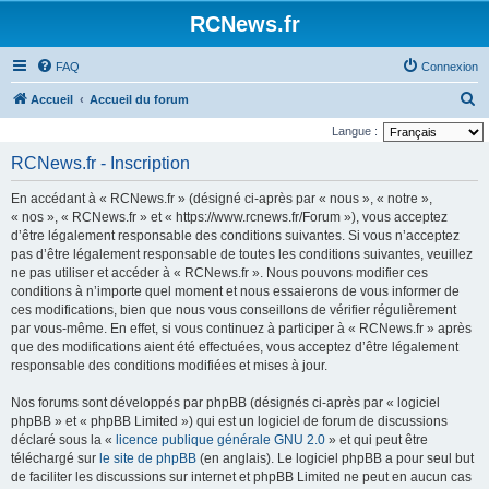
Panneau de gestion des cookies
RCNews.fr
FAQ
Connexion
R
Accueil
Accueil du forum
e
Langue :
c
RCNews.fr - Inscription
h
En accédant à « RCNews.fr » (désigné ci-après par « nous », « notre »,
e
« nos », « RCNews.fr » et « https://www.rcnews.fr/Forum »), vous acceptez
r
d’être légalement responsable des conditions suivantes. Si vous n’acceptez
pas d’être légalement responsable de toutes les conditions suivantes, veuillez
c
ne pas utiliser et accéder à « RCNews.fr ». Nous pouvons modifier ces
h
conditions à n’importe quel moment et nous essaierons de vous informer de
e
ces modifications, bien que nous vous conseillons de vérifier régulièrement
par vous-même. En effet, si vous continuez à participer à « RCNews.fr » après
r
que des modifications aient été effectuées, vous acceptez d’être légalement
responsable des conditions modifiées et mises à jour.
Nos forums sont développés par phpBB (désignés ci-après par « logiciel
phpBB » et « phpBB Limited ») qui est un logiciel de forum de discussions
déclaré sous la «
licence publique générale GNU 2.0
» et qui peut être
téléchargé sur
le site de phpBB
(en anglais). Le logiciel phpBB a pour seul but
de faciliter les discussions sur internet et phpBB Limited ne peut en aucun cas