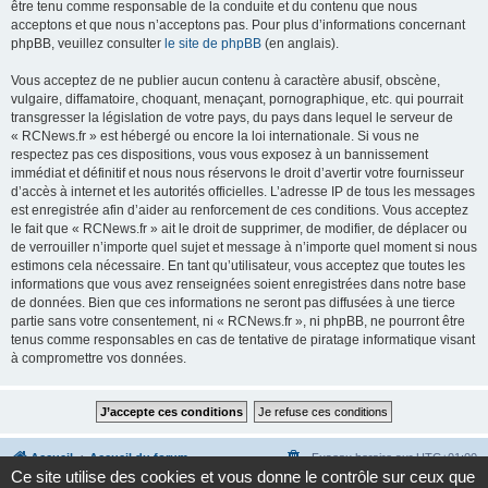
être tenu comme responsable de la conduite et du contenu que nous
acceptons et que nous n’acceptons pas. Pour plus d’informations concernant
phpBB, veuillez consulter
le site de phpBB
(en anglais).
Vous acceptez de ne publier aucun contenu à caractère abusif, obscène,
vulgaire, diffamatoire, choquant, menaçant, pornographique, etc. qui pourrait
transgresser la législation de votre pays, du pays dans lequel le serveur de
« RCNews.fr » est hébergé ou encore la loi internationale. Si vous ne
respectez pas ces dispositions, vous vous exposez à un bannissement
immédiat et définitif et nous nous réservons le droit d’avertir votre fournisseur
d’accès à internet et les autorités officielles. L’adresse IP de tous les messages
est enregistrée afin d’aider au renforcement de ces conditions. Vous acceptez
le fait que « RCNews.fr » ait le droit de supprimer, de modifier, de déplacer ou
de verrouiller n’importe quel sujet et message à n’importe quel moment si nous
estimons cela nécessaire. En tant qu’utilisateur, vous acceptez que toutes les
informations que vous avez renseignées soient enregistrées dans notre base
de données. Bien que ces informations ne seront pas diffusées à une tierce
partie sans votre consentement, ni « RCNews.fr », ni phpBB, ne pourront être
tenus comme responsables en cas de tentative de piratage informatique visant
à compromettre vos données.
Accueil
Accueil du forum
Fuseau horaire sur
UTC+01:00
Ce site utilise des cookies et vous donne le contrôle sur ceux que