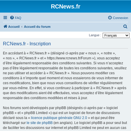
Panneau de gestion des cookies
RCNews.fr
FAQ
Connexion
R
Accueil
Accueil du forum
e
Langue :
c
RCNews.fr - Inscription
h
En accédant à « RCNews.fr » (désigné ci-après par « nous », « notre »,
e
« nos », « RCNews.fr » et « https://www.rcnews.fr/Forum »), vous acceptez
r
d’être légalement responsable des conditions suivantes. Si vous n’acceptez
pas d’être légalement responsable de toutes les conditions suivantes, veuillez
c
ne pas utiliser et accéder à « RCNews.fr ». Nous pouvons modifier ces
h
conditions à n’importe quel moment et nous essaierons de vous informer de
e
ces modifications, bien que nous vous conseillons de vérifier régulièrement
par vous-même. En effet, si vous continuez à participer à « RCNews.fr » après
r
que des modifications aient été effectuées, vous acceptez d’être légalement
responsable des conditions modifiées et mises à jour.
Nos forums sont développés par phpBB (désignés ci-après par « logiciel
phpBB » et « phpBB Limited ») qui est un logiciel de forum de discussions
déclaré sous la «
licence publique générale GNU 2.0
» et qui peut être
téléchargé sur
le site de phpBB
(en anglais). Le logiciel phpBB a pour seul but
de faciliter les discussions sur internet et phpBB Limited ne peut en aucun cas