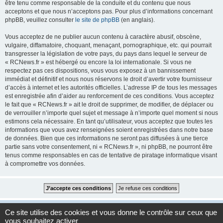
être tenu comme responsable de la conduite et du contenu que nous
acceptons et que nous n’acceptons pas. Pour plus d’informations concernant
phpBB, veuillez consulter
le site de phpBB
(en anglais).
Vous acceptez de ne publier aucun contenu à caractère abusif, obscène,
vulgaire, diffamatoire, choquant, menaçant, pornographique, etc. qui pourrait
transgresser la législation de votre pays, du pays dans lequel le serveur de
« RCNews.fr » est hébergé ou encore la loi internationale. Si vous ne
respectez pas ces dispositions, vous vous exposez à un bannissement
immédiat et définitif et nous nous réservons le droit d’avertir votre fournisseur
d’accès à internet et les autorités officielles. L’adresse IP de tous les messages
est enregistrée afin d’aider au renforcement de ces conditions. Vous acceptez
le fait que « RCNews.fr » ait le droit de supprimer, de modifier, de déplacer ou
de verrouiller n’importe quel sujet et message à n’importe quel moment si nous
estimons cela nécessaire. En tant qu’utilisateur, vous acceptez que toutes les
informations que vous avez renseignées soient enregistrées dans notre base
de données. Bien que ces informations ne seront pas diffusées à une tierce
partie sans votre consentement, ni « RCNews.fr », ni phpBB, ne pourront être
tenus comme responsables en cas de tentative de piratage informatique visant
à compromettre vos données.
Accueil
Accueil du forum
Fuseau horaire sur
UTC+01:00
Ce site utilise des cookies et vous donne le contrôle sur ceux que
vous souhaitez activer