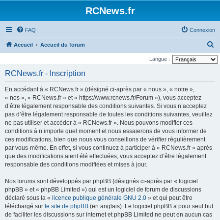
Panneau de gestion des cookies
RCNews.fr
FAQ
Connexion
R
Accueil
Accueil du forum
e
Langue :
c
RCNews.fr - Inscription
h
En accédant à « RCNews.fr » (désigné ci-après par « nous », « notre »,
e
« nos », « RCNews.fr » et « https://www.rcnews.fr/Forum »), vous acceptez
r
d’être légalement responsable des conditions suivantes. Si vous n’acceptez
pas d’être légalement responsable de toutes les conditions suivantes, veuillez
c
ne pas utiliser et accéder à « RCNews.fr ». Nous pouvons modifier ces
h
conditions à n’importe quel moment et nous essaierons de vous informer de
e
ces modifications, bien que nous vous conseillons de vérifier régulièrement
par vous-même. En effet, si vous continuez à participer à « RCNews.fr » après
r
que des modifications aient été effectuées, vous acceptez d’être légalement
responsable des conditions modifiées et mises à jour.
Nos forums sont développés par phpBB (désignés ci-après par « logiciel
phpBB » et « phpBB Limited ») qui est un logiciel de forum de discussions
déclaré sous la «
licence publique générale GNU 2.0
» et qui peut être
téléchargé sur
le site de phpBB
(en anglais). Le logiciel phpBB a pour seul but
de faciliter les discussions sur internet et phpBB Limited ne peut en aucun cas