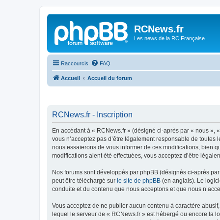
Panneau de gestion des cookies
RCNews.fr
Les news de la RC Française
Raccourcis
FAQ
Accueil
Accueil du forum
RCNews.fr - Inscription
En accédant à « RCNews.fr » (désigné ci-après par « nous », « 
vous n’acceptez pas d’être légalement responsable de toutes le
nous essaierons de vous informer de ces modifications, bien qu
modifications aient été effectuées, vous acceptez d’être légale
Nos forums sont développés par phpBB (désignés ci-après par «
peut être téléchargé sur
le site de phpBB
(en anglais). Le logic
conduite et du contenu que nous acceptons et que nous n’acce
Vous acceptez de ne publier aucun contenu à caractère abusif, 
lequel le serveur de « RCNews.fr » est hébergé ou encore la lo