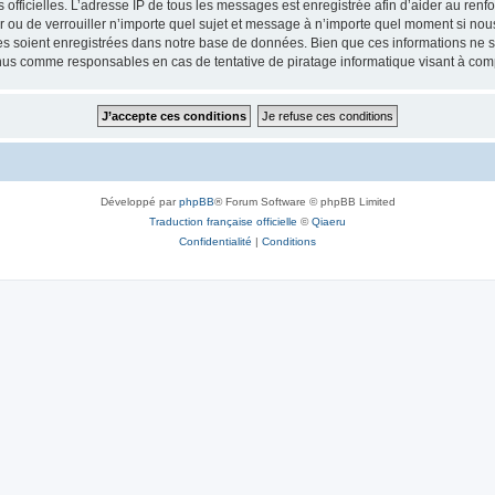
ités officielles. L’adresse IP de tous les messages est enregistrée afin d’aider au re
er ou de verrouiller n’importe quel sujet et message à n’importe quel moment si nous
 soient enregistrées dans notre base de données. Bien que ces informations ne ser
enus comme responsables en cas de tentative de piratage informatique visant à co
Développé par
phpBB
® Forum Software © phpBB Limited
Traduction française officielle
©
Qiaeru
Confidentialité
|
Conditions