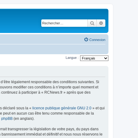
Rechercher
Recherche avancé
Connexion
Langue :
 d’être légalement responsable des conditions suivantes. Si
 pouvons modifier ces conditions à n’importe quel moment et
s continuez à participer à « RCNews.fr » après que des
ns déclaré sous la «
licence publique générale GNU 2.0
» et qui
ed ne peut en aucun cas être tenu comme responsable de la
de phpBB
(en anglais).
ait transgresser la législation de votre pays, du pays dans
n bannissement immédiat et définitif et nous nous réservons le