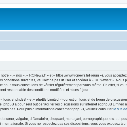
notre », « nos », « RCNews.fr » et « https://www.rcnews.fr/Forum »), vous acceptez
s conditions suivantes, veuillez ne pas utiliser et accéder à « RCNews.fr ». Nous
e nous vous conseillons de vérifier régulièrement par vous-même. En effet, si vou
ment responsable des conditions modifiées et mises à jour.
 logiciel phpBB » et « phpBB Limited ») qui est un logiciel de forum de discussio
iel phpBB a pour seul but de faciliter les discussions sur internet et phpBB Limit
ptons pas. Pour plus d’informations concernant phpBB, veuillez consulter
le site 
obscène, vulgaire, diffamatoire, choquant, menaçant, pornographique, etc. qui pourr
i internationale. Si vous ne respectez pas ces dispositions, vous vous exposez à u