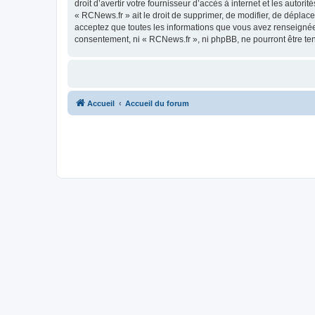
droit d’avertir votre fournisseur d’accès à internet et les autor
« RCNews.fr » ait le droit de supprimer, de modifier, de déplac
acceptez que toutes les informations que vous avez renseignées
consentement, ni « RCNews.fr », ni phpBB, ne pourront être t
Accueil
Accueil du forum