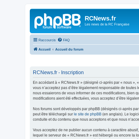
Panneau de gestion des cookies
RCNews.fr
Les news de la RC Française
Raccourcis
FAQ
Accueil
Accueil du forum
RCNews.fr - Inscription
En accédant à « RCNews.fr » (désigné ci-après par « nous », « 
vous n’acceptez pas d’être légalement responsable de toutes le
nous essaierons de vous informer de ces modifications, bien qu
modifications aient été effectuées, vous acceptez d’être légale
Nos forums sont développés par phpBB (désignés ci-après par «
peut être téléchargé sur
le site de phpBB
(en anglais). Le logic
conduite et du contenu que nous acceptons et que nous n’acce
Vous acceptez de ne publier aucun contenu à caractère abusif, 
lequel le serveur de « RCNews.fr » est hébergé ou encore la lo