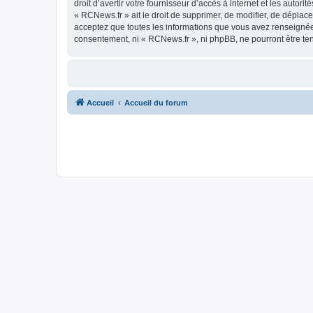
droit d’avertir votre fournisseur d’accès à internet et les autor
« RCNews.fr » ait le droit de supprimer, de modifier, de déplac
acceptez que toutes les informations que vous avez renseignées
consentement, ni « RCNews.fr », ni phpBB, ne pourront être t
Accueil
Accueil du forum