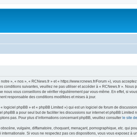
notre », « nos », « RCNews.fr » et « https://www.rcnews.fr/Forum »), vous acceptez
s conditions suivantes, veuillez ne pas utiliser et accéder à « RCNews.fr ». Nous
e nous vous conseillons de vérifier régulièrement par vous-même. En effet, si vou
ment responsable des conditions modifiées et mises à jour.
 logiciel phpBB » et « phpBB Limited ») qui est un logiciel de forum de discussio
iel phpBB a pour seul but de faciliter les discussions sur internet et phpBB Limit
ptons pas. Pour plus d’informations concernant phpBB, veuillez consulter
le site 
obscène, vulgaire, diffamatoire, choquant, menaçant, pornographique, etc. qui pourr
i internationale. Si vous ne respectez pas ces dispositions, vous vous exposez à u