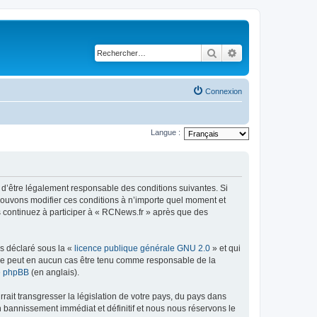
Rechercher
Recherche avancé
Connexion
Langue :
 d’être légalement responsable des conditions suivantes. Si
 pouvons modifier ces conditions à n’importe quel moment et
s continuez à participer à « RCNews.fr » après que des
ns déclaré sous la «
licence publique générale GNU 2.0
» et qui
ed ne peut en aucun cas être tenu comme responsable de la
de phpBB
(en anglais).
ait transgresser la législation de votre pays, du pays dans
n bannissement immédiat et définitif et nous nous réservons le