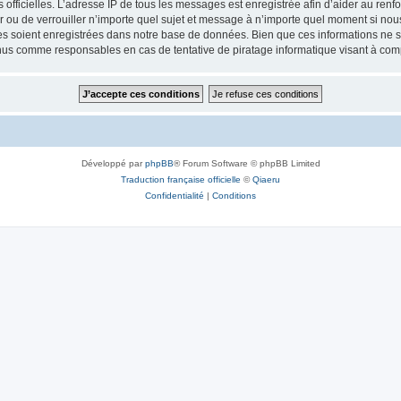
ités officielles. L’adresse IP de tous les messages est enregistrée afin d’aider au re
er ou de verrouiller n’importe quel sujet et message à n’importe quel moment si nous
 soient enregistrées dans notre base de données. Bien que ces informations ne ser
enus comme responsables en cas de tentative de piratage informatique visant à co
Développé par
phpBB
® Forum Software © phpBB Limited
Traduction française officielle
©
Qiaeru
Confidentialité
|
Conditions