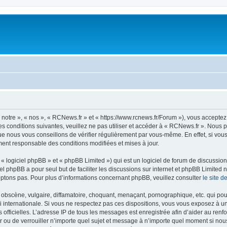
notre », « nos », « RCNews.fr » et « https://www.rcnews.fr/Forum »), vous acceptez
s conditions suivantes, veuillez ne pas utiliser et accéder à « RCNews.fr ». Nous
e nous vous conseillons de vérifier régulièrement par vous-même. En effet, si vou
ment responsable des conditions modifiées et mises à jour.
 logiciel phpBB » et « phpBB Limited ») qui est un logiciel de forum de discussio
iel phpBB a pour seul but de faciliter les discussions sur internet et phpBB Limit
ptons pas. Pour plus d’informations concernant phpBB, veuillez consulter
le site 
obscène, vulgaire, diffamatoire, choquant, menaçant, pornographique, etc. qui pourr
i internationale. Si vous ne respectez pas ces dispositions, vous vous exposez à u
ités officielles. L’adresse IP de tous les messages est enregistrée afin d’aider au re
er ou de verrouiller n’importe quel sujet et message à n’importe quel moment si nous