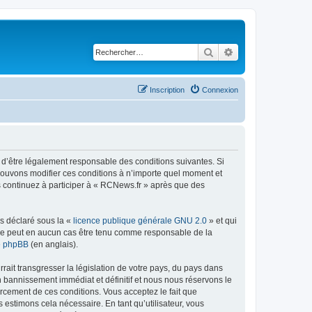
Rechercher
Recherche avancé
Inscription
Connexion
 d’être légalement responsable des conditions suivantes. Si
 pouvons modifier ces conditions à n’importe quel moment et
s continuez à participer à « RCNews.fr » après que des
ns déclaré sous la «
licence publique générale GNU 2.0
» et qui
ed ne peut en aucun cas être tenu comme responsable de la
de phpBB
(en anglais).
ait transgresser la législation de votre pays, du pays dans
n bannissement immédiat et définitif et nous nous réservons le
nforcement de ces conditions. Vous acceptez le fait que
 estimons cela nécessaire. En tant qu’utilisateur, vous