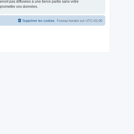
ont pas diffusées à une tierce partie sans votre
mpromettre vos données.
Supprimer les cookies
Fuseau horaire sur
UTC+01:00