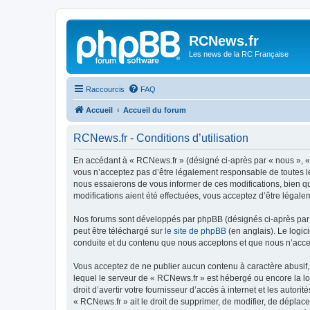
Panneau de gestion des cookies
RCNews.fr
Les news de la RC Française
Raccourcis
FAQ
Accueil
Accueil du forum
RCNews.fr - Conditions d’utilisation
En accédant à « RCNews.fr » (désigné ci-après par « nous », « 
vous n’acceptez pas d’être légalement responsable de toutes le
nous essaierons de vous informer de ces modifications, bien qu
modifications aient été effectuées, vous acceptez d’être légale
Nos forums sont développés par phpBB (désignés ci-après par «
peut être téléchargé sur
le site de phpBB
(en anglais). Le logic
conduite et du contenu que nous acceptons et que nous n’acce
Vous acceptez de ne publier aucun contenu à caractère abusif, 
lequel le serveur de « RCNews.fr » est hébergé ou encore la lo
droit d’avertir votre fournisseur d’accès à internet et les autor
« RCNews.fr » ait le droit de supprimer, de modifier, de déplac