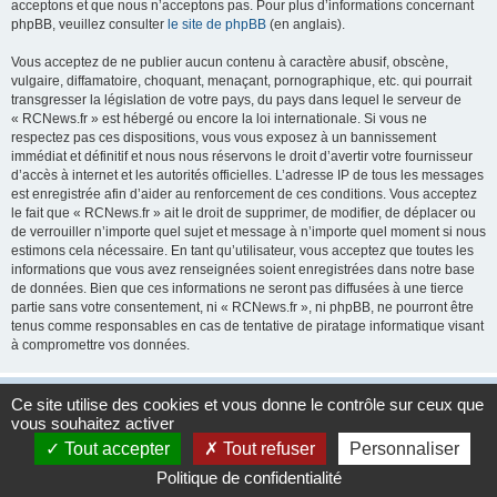
acceptons et que nous n’acceptons pas. Pour plus d’informations concernant
phpBB, veuillez consulter
le site de phpBB
(en anglais).
Vous acceptez de ne publier aucun contenu à caractère abusif, obscène,
vulgaire, diffamatoire, choquant, menaçant, pornographique, etc. qui pourrait
transgresser la législation de votre pays, du pays dans lequel le serveur de
« RCNews.fr » est hébergé ou encore la loi internationale. Si vous ne
respectez pas ces dispositions, vous vous exposez à un bannissement
immédiat et définitif et nous nous réservons le droit d’avertir votre fournisseur
d’accès à internet et les autorités officielles. L’adresse IP de tous les messages
est enregistrée afin d’aider au renforcement de ces conditions. Vous acceptez
le fait que « RCNews.fr » ait le droit de supprimer, de modifier, de déplacer ou
de verrouiller n’importe quel sujet et message à n’importe quel moment si nous
estimons cela nécessaire. En tant qu’utilisateur, vous acceptez que toutes les
informations que vous avez renseignées soient enregistrées dans notre base
de données. Bien que ces informations ne seront pas diffusées à une tierce
partie sans votre consentement, ni « RCNews.fr », ni phpBB, ne pourront être
tenus comme responsables en cas de tentative de piratage informatique visant
à compromettre vos données.
Accueil
Accueil du forum
Fuseau horaire sur
UTC+01:00
Ce site utilise des cookies et vous donne le contrôle sur ceux que
vous souhaitez activer
Développé par
phpBB
® Forum Software © phpBB Limited
Tout accepter
Tout refuser
Personnaliser
Traduction française officielle
©
Qiaeru
Politique de confidentialité
Confidentialité
|
Conditions