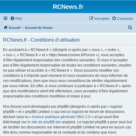
Panneau de gestion des cookies
RCNews.fr
FAQ
Inscription
Connexion
R
Accueil
Accueil du forum
e
RCNews.fr - Conditions d’utilisation
c
h
En accédant à « RCNews.fr » (désigné ci-après par « nous », « notre »,
« nos », « RCNews.fr » et « https://www.rcnews.fr/Forum »), vous acceptez
e
d’être légalement responsable des conditions suivantes. Si vous n’acceptez
r
pas d’être légalement responsable de toutes les conditions suivantes, veuillez
ne pas utiliser et accéder à « RCNews.fr ». Nous pouvons modifier ces
c
conditions à n’importe quel moment et nous essaierons de vous informer de
h
ces modifications, bien que nous vous conseillons de vérifier régulièrement
par vous-même. En effet, si vous continuez à participer à « RCNews.fr » après
e
que des modifications aient été effectuées, vous acceptez d’être légalement
r
responsable des conditions modifiées et mises à jour.
Nos forums sont développés par phpBB (désignés ci-après par « logiciel
phpBB » et « phpBB Limited ») qui est un logiciel de forum de discussions
déclaré sous la «
licence publique générale GNU 2.0
» et qui peut être
téléchargé sur
le site de phpBB
(en anglais). Le logiciel phpBB a pour seul but
de faciliter les discussions sur internet et phpBB Limited ne peut en aucun cas
être tenu comme responsable de la conduite et du contenu que nous