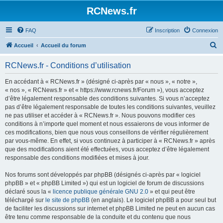
Panneau de gestion des cookies
RCNews.fr
FAQ
Inscription
Connexion
R
Accueil
Accueil du forum
e
RCNews.fr - Conditions d’utilisation
c
h
En accédant à « RCNews.fr » (désigné ci-après par « nous », « notre »,
« nos », « RCNews.fr » et « https://www.rcnews.fr/Forum »), vous acceptez
e
d’être légalement responsable des conditions suivantes. Si vous n’acceptez
r
pas d’être légalement responsable de toutes les conditions suivantes, veuillez
ne pas utiliser et accéder à « RCNews.fr ». Nous pouvons modifier ces
c
conditions à n’importe quel moment et nous essaierons de vous informer de
h
ces modifications, bien que nous vous conseillons de vérifier régulièrement
par vous-même. En effet, si vous continuez à participer à « RCNews.fr » après
e
que des modifications aient été effectuées, vous acceptez d’être légalement
r
responsable des conditions modifiées et mises à jour.
Nos forums sont développés par phpBB (désignés ci-après par « logiciel
phpBB » et « phpBB Limited ») qui est un logiciel de forum de discussions
déclaré sous la «
licence publique générale GNU 2.0
» et qui peut être
téléchargé sur
le site de phpBB
(en anglais). Le logiciel phpBB a pour seul but
de faciliter les discussions sur internet et phpBB Limited ne peut en aucun cas
être tenu comme responsable de la conduite et du contenu que nous