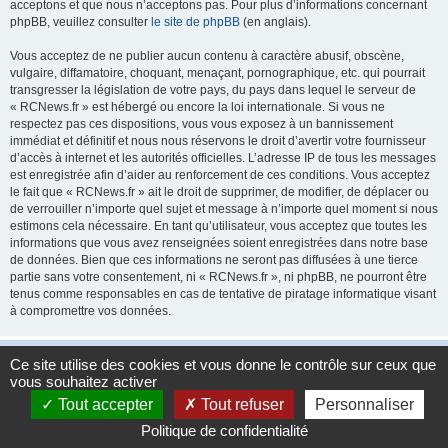
acceptons et que nous n’acceptons pas. Pour plus d’informations concernant
phpBB, veuillez consulter
le site de phpBB
(en anglais).
Vous acceptez de ne publier aucun contenu à caractère abusif, obscène,
vulgaire, diffamatoire, choquant, menaçant, pornographique, etc. qui pourrait
transgresser la législation de votre pays, du pays dans lequel le serveur de
« RCNews.fr » est hébergé ou encore la loi internationale. Si vous ne
respectez pas ces dispositions, vous vous exposez à un bannissement
immédiat et définitif et nous nous réservons le droit d’avertir votre fournisseur
d’accès à internet et les autorités officielles. L’adresse IP de tous les messages
est enregistrée afin d’aider au renforcement de ces conditions. Vous acceptez
le fait que « RCNews.fr » ait le droit de supprimer, de modifier, de déplacer ou
de verrouiller n’importe quel sujet et message à n’importe quel moment si nous
estimons cela nécessaire. En tant qu’utilisateur, vous acceptez que toutes les
informations que vous avez renseignées soient enregistrées dans notre base
de données. Bien que ces informations ne seront pas diffusées à une tierce
partie sans votre consentement, ni « RCNews.fr », ni phpBB, ne pourront être
tenus comme responsables en cas de tentative de piratage informatique visant
à compromettre vos données.
Accueil
Accueil du forum
Fuseau horaire sur
UTC+01:00
Ce site utilise des cookies et vous donne le contrôle sur ceux que
vous souhaitez activer
Développé par
phpBB
® Forum Software © phpBB Limited
Tout accepter
Tout refuser
Personnaliser
Traduction française officielle
©
Qiaeru
Politique de confidentialité
Confidentialité
|
Conditions