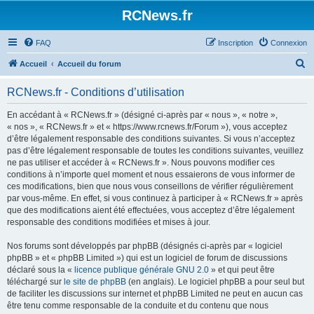
Panneau de gestion des cookies
RCNews.fr
FAQ
Inscription
Connexion
R
Accueil
Accueil du forum
e
RCNews.fr - Conditions d’utilisation
c
h
En accédant à « RCNews.fr » (désigné ci-après par « nous », « notre »,
« nos », « RCNews.fr » et « https://www.rcnews.fr/Forum »), vous acceptez
e
d’être légalement responsable des conditions suivantes. Si vous n’acceptez
r
pas d’être légalement responsable de toutes les conditions suivantes, veuillez
ne pas utiliser et accéder à « RCNews.fr ». Nous pouvons modifier ces
c
conditions à n’importe quel moment et nous essaierons de vous informer de
h
ces modifications, bien que nous vous conseillons de vérifier régulièrement
par vous-même. En effet, si vous continuez à participer à « RCNews.fr » après
e
que des modifications aient été effectuées, vous acceptez d’être légalement
r
responsable des conditions modifiées et mises à jour.
Nos forums sont développés par phpBB (désignés ci-après par « logiciel
phpBB » et « phpBB Limited ») qui est un logiciel de forum de discussions
déclaré sous la «
licence publique générale GNU 2.0
» et qui peut être
téléchargé sur
le site de phpBB
(en anglais). Le logiciel phpBB a pour seul but
de faciliter les discussions sur internet et phpBB Limited ne peut en aucun cas
être tenu comme responsable de la conduite et du contenu que nous