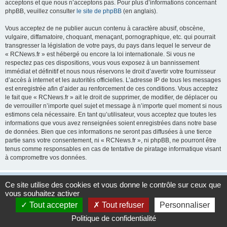
acceptons et que nous n’acceptons pas. Pour plus d’informations concernant
phpBB, veuillez consulter
le site de phpBB
(en anglais).
Vous acceptez de ne publier aucun contenu à caractère abusif, obscène,
vulgaire, diffamatoire, choquant, menaçant, pornographique, etc. qui pourrait
transgresser la législation de votre pays, du pays dans lequel le serveur de
« RCNews.fr » est hébergé ou encore la loi internationale. Si vous ne
respectez pas ces dispositions, vous vous exposez à un bannissement
immédiat et définitif et nous nous réservons le droit d’avertir votre fournisseur
d’accès à internet et les autorités officielles. L’adresse IP de tous les messages
est enregistrée afin d’aider au renforcement de ces conditions. Vous acceptez
le fait que « RCNews.fr » ait le droit de supprimer, de modifier, de déplacer ou
de verrouiller n’importe quel sujet et message à n’importe quel moment si nous
estimons cela nécessaire. En tant qu’utilisateur, vous acceptez que toutes les
informations que vous avez renseignées soient enregistrées dans notre base
de données. Bien que ces informations ne seront pas diffusées à une tierce
partie sans votre consentement, ni « RCNews.fr », ni phpBB, ne pourront être
tenus comme responsables en cas de tentative de piratage informatique visant
à compromettre vos données.
Accueil
Accueil du forum
Fuseau horaire sur
UTC+01:00
Ce site utilise des cookies et vous donne le contrôle sur ceux que
vous souhaitez activer
Développé par
phpBB
® Forum Software © phpBB Limited
Tout accepter
Tout refuser
Personnaliser
Traduction française officielle
©
Qiaeru
Politique de confidentialité
Confidentialité
|
Conditions