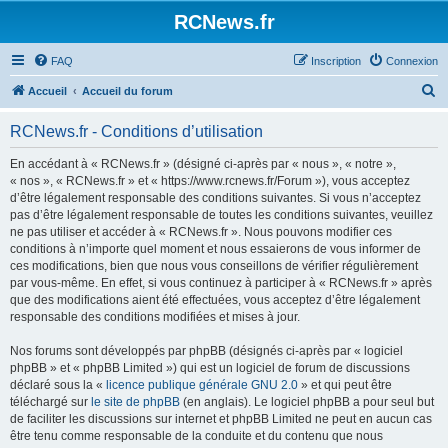
Panneau de gestion des cookies
RCNews.fr
FAQ
Inscription
Connexion
R
Accueil
Accueil du forum
e
RCNews.fr - Conditions d’utilisation
c
h
En accédant à « RCNews.fr » (désigné ci-après par « nous », « notre »,
« nos », « RCNews.fr » et « https://www.rcnews.fr/Forum »), vous acceptez
e
d’être légalement responsable des conditions suivantes. Si vous n’acceptez
r
pas d’être légalement responsable de toutes les conditions suivantes, veuillez
ne pas utiliser et accéder à « RCNews.fr ». Nous pouvons modifier ces
c
conditions à n’importe quel moment et nous essaierons de vous informer de
h
ces modifications, bien que nous vous conseillons de vérifier régulièrement
par vous-même. En effet, si vous continuez à participer à « RCNews.fr » après
e
que des modifications aient été effectuées, vous acceptez d’être légalement
r
responsable des conditions modifiées et mises à jour.
Nos forums sont développés par phpBB (désignés ci-après par « logiciel
phpBB » et « phpBB Limited ») qui est un logiciel de forum de discussions
déclaré sous la «
licence publique générale GNU 2.0
» et qui peut être
téléchargé sur
le site de phpBB
(en anglais). Le logiciel phpBB a pour seul but
de faciliter les discussions sur internet et phpBB Limited ne peut en aucun cas
être tenu comme responsable de la conduite et du contenu que nous