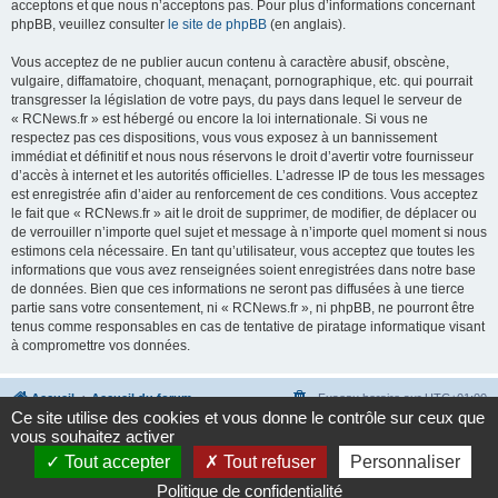
acceptons et que nous n’acceptons pas. Pour plus d’informations concernant
phpBB, veuillez consulter
le site de phpBB
(en anglais).
Vous acceptez de ne publier aucun contenu à caractère abusif, obscène,
vulgaire, diffamatoire, choquant, menaçant, pornographique, etc. qui pourrait
transgresser la législation de votre pays, du pays dans lequel le serveur de
« RCNews.fr » est hébergé ou encore la loi internationale. Si vous ne
respectez pas ces dispositions, vous vous exposez à un bannissement
immédiat et définitif et nous nous réservons le droit d’avertir votre fournisseur
d’accès à internet et les autorités officielles. L’adresse IP de tous les messages
est enregistrée afin d’aider au renforcement de ces conditions. Vous acceptez
le fait que « RCNews.fr » ait le droit de supprimer, de modifier, de déplacer ou
de verrouiller n’importe quel sujet et message à n’importe quel moment si nous
estimons cela nécessaire. En tant qu’utilisateur, vous acceptez que toutes les
informations que vous avez renseignées soient enregistrées dans notre base
de données. Bien que ces informations ne seront pas diffusées à une tierce
partie sans votre consentement, ni « RCNews.fr », ni phpBB, ne pourront être
tenus comme responsables en cas de tentative de piratage informatique visant
à compromettre vos données.
Accueil
Accueil du forum
Fuseau horaire sur
UTC+01:00
Ce site utilise des cookies et vous donne le contrôle sur ceux que
vous souhaitez activer
Développé par
phpBB
® Forum Software © phpBB Limited
Traduction française officielle
©
Qiaeru
Tout accepter
Tout refuser
Personnaliser
Confidentialité
|
Conditions
Politique de confidentialité