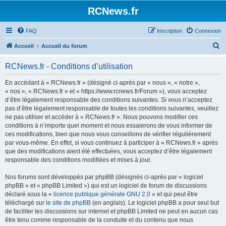
Panneau de gestion des cookies
RCNews.fr
FAQ
Inscription
Connexion
R
Accueil
Accueil du forum
e
RCNews.fr - Conditions d’utilisation
c
h
En accédant à « RCNews.fr » (désigné ci-après par « nous », « notre »,
« nos », « RCNews.fr » et « https://www.rcnews.fr/Forum »), vous acceptez
e
d’être légalement responsable des conditions suivantes. Si vous n’acceptez
r
pas d’être légalement responsable de toutes les conditions suivantes, veuillez
ne pas utiliser et accéder à « RCNews.fr ». Nous pouvons modifier ces
c
conditions à n’importe quel moment et nous essaierons de vous informer de
h
ces modifications, bien que nous vous conseillons de vérifier régulièrement
par vous-même. En effet, si vous continuez à participer à « RCNews.fr » après
e
que des modifications aient été effectuées, vous acceptez d’être légalement
r
responsable des conditions modifiées et mises à jour.
Nos forums sont développés par phpBB (désignés ci-après par « logiciel
phpBB » et « phpBB Limited ») qui est un logiciel de forum de discussions
déclaré sous la «
licence publique générale GNU 2.0
» et qui peut être
téléchargé sur
le site de phpBB
(en anglais). Le logiciel phpBB a pour seul but
de faciliter les discussions sur internet et phpBB Limited ne peut en aucun cas
être tenu comme responsable de la conduite et du contenu que nous