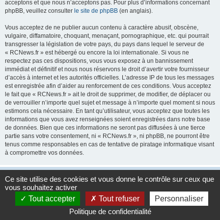
acceptons et que nous n’acceptons pas. Pour plus d’informations concernant
phpBB, veuillez consulter
le site de phpBB
(en anglais).
Vous acceptez de ne publier aucun contenu à caractère abusif, obscène,
vulgaire, diffamatoire, choquant, menaçant, pornographique, etc. qui pourrait
transgresser la législation de votre pays, du pays dans lequel le serveur de
« RCNews.fr » est hébergé ou encore la loi internationale. Si vous ne
respectez pas ces dispositions, vous vous exposez à un bannissement
immédiat et définitif et nous nous réservons le droit d’avertir votre fournisseur
d’accès à internet et les autorités officielles. L’adresse IP de tous les messages
est enregistrée afin d’aider au renforcement de ces conditions. Vous acceptez
le fait que « RCNews.fr » ait le droit de supprimer, de modifier, de déplacer ou
de verrouiller n’importe quel sujet et message à n’importe quel moment si nous
estimons cela nécessaire. En tant qu’utilisateur, vous acceptez que toutes les
informations que vous avez renseignées soient enregistrées dans notre base
de données. Bien que ces informations ne seront pas diffusées à une tierce
partie sans votre consentement, ni « RCNews.fr », ni phpBB, ne pourront être
tenus comme responsables en cas de tentative de piratage informatique visant
à compromettre vos données.
Accueil
Accueil du forum
Fuseau horaire sur
UTC+01:00
Ce site utilise des cookies et vous donne le contrôle sur ceux que
vous souhaitez activer
Développé par
phpBB
® Forum Software © phpBB Limited
Tout accepter
Tout refuser
Personnaliser
Traduction française officielle
©
Qiaeru
Politique de confidentialité
Confidentialité
|
Conditions