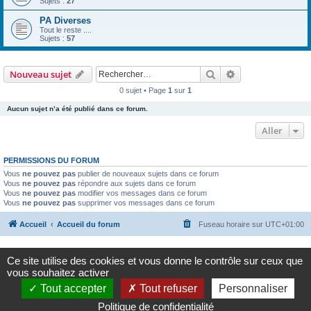
Sujets :
27
PA Diverses
Tout le reste ....
Sujets :
57
Rechercher
Recherche avanc
Nouveau sujet
0 sujet • Page
1
sur
1
Aucun sujet n’a été publié dans ce forum.
Aller
PERMISSIONS DU FORUM
Vous
ne pouvez pas
publier de nouveaux sujets dans ce forum
Vous
ne pouvez pas
répondre aux sujets dans ce forum
Vous
ne pouvez pas
modifier vos messages dans ce forum
Vous
ne pouvez pas
supprimer vos messages dans ce forum
Accueil
Accueil du forum
Fuseau horaire sur
UTC+01:00
Google Adsense est désactivé.
Autoriser
Ce site utilise des cookies et vous donne le contrôle sur ceux que
vous souhaitez activer
Développé par
phpBB
® Forum Software © phpBB Limited
Tout accepter
Tout refuser
Personnaliser
Traduction française officielle
©
Qiaeru
Politique de confidentialité
Confidentialité
|
Conditions