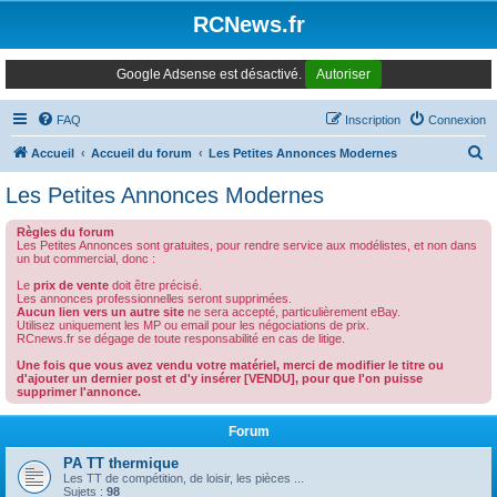
Panneau de gestion des cookies
RCNews.fr
Google Adsense est désactivé.
Autoriser
FAQ
Inscription
Connexion
R
Accueil
Accueil du forum
Les Petites Annonces Modernes
e
Les Petites Annonces Modernes
c
Règles du forum
h
Les Petites Annonces sont gratuites, pour rendre service aux modélistes, et non dans
un but commercial, donc :
e
Le
prix de vente
doit être précisé.
r
Les annonces professionnelles seront supprimées.
Aucun lien vers un autre site
ne sera accepté, particulièrement eBay.
c
Utilisez uniquement les MP ou email pour les négociations de prix.
RCnews.fr se dégage de toute responsabilité en cas de litige.
h
Une fois que vous avez vendu votre matériel, merci de modifier le titre ou
e
d'ajouter un dernier post et d'y insérer [VENDU], pour que l'on puisse
supprimer l'annonce.
r
Forum
PA TT thermique
Les TT de compétition, de loisir, les pièces ...
Sujets :
98