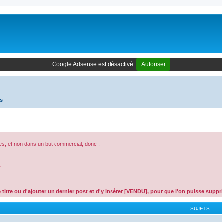
Google Adsense est désactivé.
Autoriser
es
es, et non dans un but commercial, donc :
.
 titre ou d'ajouter un dernier post et d'y insérer [VENDU], pour que l'on puisse supp
SUJETS