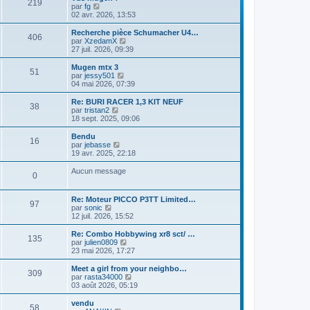
219
C
par
fg
o
02 avr. 2026, 13:53
n
s
Recherche pièce Schumacher U4…
406
u
C
par
XzedamX
l
o
27 juil. 2026, 09:39
t
n
e
s
Mugen mtx 3
51
r
u
C
par
jessy501
l
l
o
04 mai 2026, 07:39
e
t
n
d
e
s
Re: BURI RACER 1,3 KIT NEUF
e
38
r
u
C
par
tristan2
r
l
l
o
18 sept. 2025, 09:06
n
e
t
n
i
d
e
s
Bendu
e
e
16
r
u
C
par
jebasse
r
r
l
l
o
19 avr. 2025, 22:18
m
n
e
t
n
e
i
d
e
s
Aucun message
s
e
e
0
r
u
s
r
r
l
l
a
m
n
e
t
g
e
Re: Moteur PICCO P3TT Limited…
i
d
e
97
e
s
C
par
sonic
e
e
r
s
o
12 juil. 2026, 15:52
r
r
l
a
n
m
n
e
g
s
e
Re: Combo Hobbywing xr8 sct/ …
i
d
135
e
u
s
C
par
julien0809
e
e
l
s
o
23 mai 2026, 17:27
r
r
t
a
n
m
n
e
g
s
e
Meet a girl from your neighbo…
i
309
r
e
u
s
C
par
rasta34000
e
l
l
s
o
03 août 2026, 05:19
r
e
t
a
n
m
d
e
g
s
e
vendu
e
58
r
e
u
s