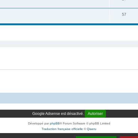
57
cher
cherche avancée
Google Adsense est désactivé.
Autoriser
Développé par
phpBB
® Forum Software © phpBB Limited
Traduction française officielle
©
Qiaeru
Confidentialité
|
Conditions