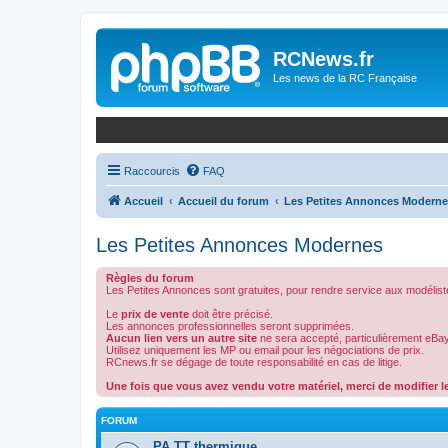
Panneau de gestion des cookies
RCNews.fr
Les news de la RC Française
Raccourcis
FAQ
Accueil
Accueil du forum
Les Petites Annonces Modern
Les Petites Annonces Modernes
Règles du forum
Les Petites Annonces sont gratuites, pour rendre service aux modélist
Le
prix de vente
doit être précisé.
Les annonces professionnelles seront supprimées.
Aucun lien vers un autre site
ne sera accepté, particulièrement eBay
Utilisez uniquement les MP ou email pour les négociations de prix.
RCnews.fr se dégage de toute responsabilité en cas de litige.
Une fois que vous avez vendu votre matériel, merci de modifier le
FORUM
PA TT thermique