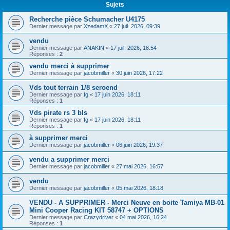
Sujets
Recherche pièce Schumacher U4175
Dernier message par
XzedamX
«
27 juil. 2026, 09:39
vendu
Dernier message par
ANAKIN
«
17 juil. 2026, 18:54
Réponses :
2
vendu merci à supprimer
Dernier message par
jacobmiller
«
30 juin 2026, 17:22
Vds tout terrain 1/8 seroend
Dernier message par
fg
«
17 juin 2026, 18:11
Réponses :
1
Vds pirate rs 3 bls
Dernier message par
fg
«
17 juin 2026, 18:11
Réponses :
1
à supprimer merci
Dernier message par
jacobmiller
«
06 juin 2026, 19:37
vendu a supprimer merci
Dernier message par
jacobmiller
«
27 mai 2026, 16:57
vendu
Dernier message par
jacobmiller
«
05 mai 2026, 18:18
VENDU - A SUPPRIMER - Merci Neuve en boite Tamiya MB-01
Mini Cooper Racing KIT 58747 + OPTIONS
Dernier message par
Crazydriver
«
04 mai 2026, 16:24
Réponses :
1