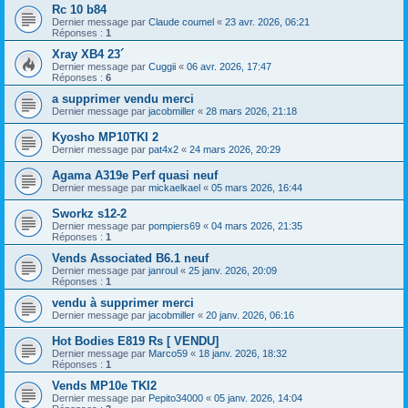
Rc 10 b84
Dernier message par
Claude coumel
«
23 avr. 2026, 06:21
Réponses :
1
Xray XB4 23´
Dernier message par
Cuggii
«
06 avr. 2026, 17:47
Réponses :
6
a supprimer vendu merci
Dernier message par
jacobmiller
«
28 mars 2026, 21:18
Kyosho MP10TKI 2
Dernier message par
pat4x2
«
24 mars 2026, 20:29
Agama A319e Perf quasi neuf
Dernier message par
mickaelkael
«
05 mars 2026, 16:44
Sworkz s12-2
Dernier message par
pompiers69
«
04 mars 2026, 21:35
Réponses :
1
Vends Associated B6.1 neuf
Dernier message par
janroul
«
25 janv. 2026, 20:09
Réponses :
1
vendu à supprimer merci
Dernier message par
jacobmiller
«
20 janv. 2026, 06:16
Hot Bodies E819 Rs [ VENDU]
Dernier message par
Marco59
«
18 janv. 2026, 18:32
Réponses :
1
Vends MP10e TKI2
Dernier message par
Pepito34000
«
05 janv. 2026, 14:04