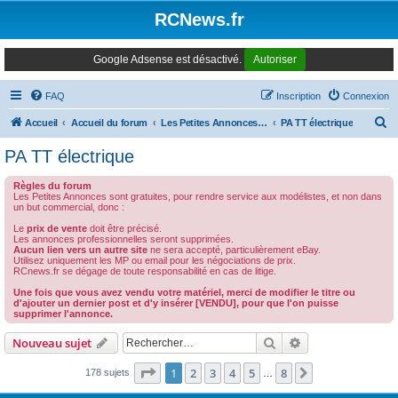
Panneau de gestion des cookies
RCNews.fr
Google Adsense est désactivé.
Autoriser
FAQ
Inscription
Connexion
R
Accueil
Accueil du forum
Les Petites Annonces Modernes
PA TT électrique
e
PA TT électrique
c
Règles du forum
h
Les Petites Annonces sont gratuites, pour rendre service aux modélistes, et non dans
un but commercial, donc :
e
Le
prix de vente
doit être précisé.
r
Les annonces professionnelles seront supprimées.
Aucun lien vers un autre site
ne sera accepté, particulièrement eBay.
c
Utilisez uniquement les MP ou email pour les négociations de prix.
RCnews.fr se dégage de toute responsabilité en cas de litige.
h
Une fois que vous avez vendu votre matériel, merci de modifier le titre ou
e
d'ajouter un dernier post et d'y insérer [VENDU], pour que l'on puisse
supprimer l'annonce.
r
Rechercher
Recherche avanc
Nouveau sujet
Page
1
sur
8
1
2
3
4
5
8
Suivant
178 sujets
…