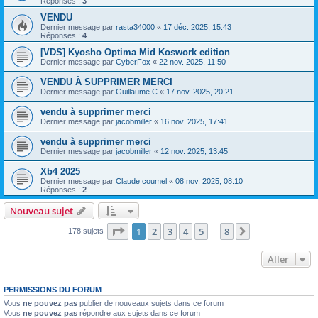
Réponses :
3
VENDU
Dernier message par
rasta34000
«
17 déc. 2025, 15:43
Réponses :
4
[VDS] Kyosho Optima Mid Koswork edition
Dernier message par
CyberFox
«
22 nov. 2025, 11:50
VENDU À SUPPRIMER MERCI
Dernier message par
Guillaume.C
«
17 nov. 2025, 20:21
vendu à supprimer merci
Dernier message par
jacobmiller
«
16 nov. 2025, 17:41
vendu à supprimer merci
Dernier message par
jacobmiller
«
12 nov. 2025, 13:45
Xb4 2025
Dernier message par
Claude coumel
«
08 nov. 2025, 08:10
Réponses :
2
Nouveau sujet
Page
1
sur
8
1
2
3
4
5
8
Suivant
178 sujets
…
Aller
PERMISSIONS DU FORUM
Vous
ne pouvez pas
publier de nouveaux sujets dans ce forum
Vous
ne pouvez pas
répondre aux sujets dans ce forum