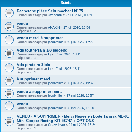
Sujets
Recherche pièce Schumacher U4175
Dernier message par
XzedamX
«
27 juil. 2026, 09:39
vendu
Dernier message par
ANAKIN
«
17 juil. 2026, 18:54
Réponses :
2
vendu merci à supprimer
Dernier message par
jacobmiller
«
30 juin 2026, 17:22
Vds tout terrain 1/8 seroend
Dernier message par
fg
«
17 juin 2026, 18:11
Réponses :
1
Vds pirate rs 3 bls
Dernier message par
fg
«
17 juin 2026, 18:11
Réponses :
1
à supprimer merci
Dernier message par
jacobmiller
«
06 juin 2026, 19:37
vendu a supprimer merci
Dernier message par
jacobmiller
«
27 mai 2026, 16:57
vendu
Dernier message par
jacobmiller
«
05 mai 2026, 18:18
VENDU - A SUPPRIMER - Merci Neuve en boite Tamiya MB-01
Mini Cooper Racing KIT 58747 + OPTIONS
Dernier message par
Crazydriver
«
04 mai 2026, 16:24
Réponses :
1