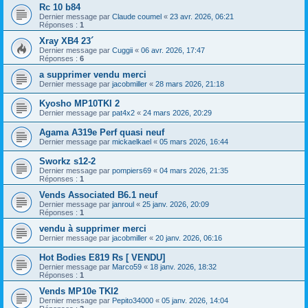
Rc 10 b84
Dernier message par
Claude coumel
«
23 avr. 2026, 06:21
Réponses :
1
Xray XB4 23´
Dernier message par
Cuggii
«
06 avr. 2026, 17:47
Réponses :
6
a supprimer vendu merci
Dernier message par
jacobmiller
«
28 mars 2026, 21:18
Kyosho MP10TKI 2
Dernier message par
pat4x2
«
24 mars 2026, 20:29
Agama A319e Perf quasi neuf
Dernier message par
mickaelkael
«
05 mars 2026, 16:44
Sworkz s12-2
Dernier message par
pompiers69
«
04 mars 2026, 21:35
Réponses :
1
Vends Associated B6.1 neuf
Dernier message par
janroul
«
25 janv. 2026, 20:09
Réponses :
1
vendu à supprimer merci
Dernier message par
jacobmiller
«
20 janv. 2026, 06:16
Hot Bodies E819 Rs [ VENDU]
Dernier message par
Marco59
«
18 janv. 2026, 18:32
Réponses :
1
Vends MP10e TKI2
Dernier message par
Pepito34000
«
05 janv. 2026, 14:04