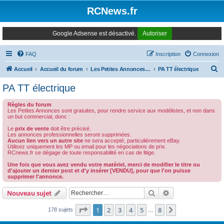
Panneau de gestion des cookies
RCNews.fr
Google Adsense est désactivé.
Autoriser
FAQ
Inscription
Connexion
R
Accueil
Accueil du forum
Les Petites Annonces Modernes
PA TT électrique
e
PA TT électrique
c
Règles du forum
h
Les Petites Annonces sont gratuites, pour rendre service aux modélistes, et non dans
un but commercial, donc :
e
Le
prix de vente
doit être précisé.
r
Les annonces professionnelles seront supprimées.
Aucun lien vers un autre site
ne sera accepté, particulièrement eBay.
c
Utilisez uniquement les MP ou email pour les négociations de prix.
RCnews.fr se dégage de toute responsabilité en cas de litige.
h
Une fois que vous avez vendu votre matériel, merci de modifier le titre ou
e
d'ajouter un dernier post et d'y insérer [VENDU], pour que l'on puisse
supprimer l'annonce.
r
Rechercher
Recherche avanc
Nouveau sujet
Page
1
sur
8
1
2
3
4
5
8
Suivant
178 sujets
…