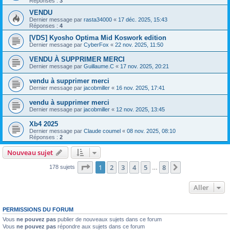
Réponses :
3
VENDU
Dernier message par
rasta34000
«
17 déc. 2025, 15:43
Réponses :
4
[VDS] Kyosho Optima Mid Koswork edition
Dernier message par
CyberFox
«
22 nov. 2025, 11:50
VENDU À SUPPRIMER MERCI
Dernier message par
Guillaume.C
«
17 nov. 2025, 20:21
vendu à supprimer merci
Dernier message par
jacobmiller
«
16 nov. 2025, 17:41
vendu à supprimer merci
Dernier message par
jacobmiller
«
12 nov. 2025, 13:45
Xb4 2025
Dernier message par
Claude coumel
«
08 nov. 2025, 08:10
Réponses :
2
Nouveau sujet
Page
1
sur
8
1
2
3
4
5
8
Suivant
178 sujets
…
Aller
PERMISSIONS DU FORUM
Vous
ne pouvez pas
publier de nouveaux sujets dans ce forum
Vous
ne pouvez pas
répondre aux sujets dans ce forum