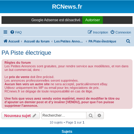
Panneau de gestion des cookies
RCNews.fr
Google Adsense est désactivé.
Autoriser
FAQ
Inscription
Connexion
R
Accueil
Accueil du forum
Les Petites Annonces Modernes
PA Piste électrique
e
PA Piste électrique
c
Règles du forum
h
Les Petites Annonces sont gratuites, pour rendre service aux modélistes, et non dans
un but commercial, donc :
e
Le
prix de vente
doit être précisé.
r
Les annonces professionnelles seront supprimées.
Aucun lien vers un autre site
ne sera accepté, particulièrement eBay.
c
Utilisez uniquement les MP ou email pour les négociations de prix.
RCnews.fr se dégage de toute responsabilité en cas de litige.
h
Une fois que vous avez vendu votre matériel, merci de modifier le titre ou
e
d'ajouter un dernier post et d'y insérer [VENDU], pour que l'on puisse
supprimer l'annonce.
r
Rechercher
Recherche avanc
Nouveau sujet
10 sujets • Page
1
sur
1
Sujets