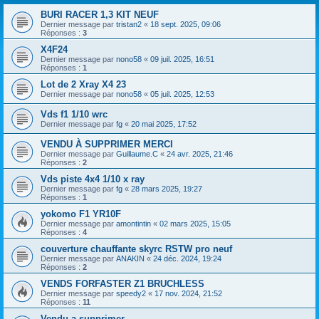
BURI RACER 1,3 KIT NEUF
Dernier message par
tristan2
«
18 sept. 2025, 09:06
Réponses :
3
X4F24
Dernier message par
nono58
«
09 juil. 2025, 16:51
Réponses :
1
Lot de 2 Xray X4 23
Dernier message par
nono58
«
05 juil. 2025, 12:53
Vds f1 1/10 wrc
Dernier message par
fg
«
20 mai 2025, 17:52
VENDU À SUPPRIMER MERCI
Dernier message par
Guillaume.C
«
24 avr. 2025, 21:46
Réponses :
2
Vds piste 4x4 1/10 x ray
Dernier message par
fg
«
28 mars 2025, 19:27
Réponses :
1
yokomo F1 YR10F
Dernier message par
amontintin
«
02 mars 2025, 15:05
Réponses :
4
couverture chauffante skyrc RSTW pro neuf
Dernier message par
ANAKIN
«
24 déc. 2024, 19:24
Réponses :
2
VENDS FORFASTER Z1 BRUCHLESS
Dernier message par
speedy2
«
17 nov. 2024, 21:52
Réponses :
11
Vendu a supprimer