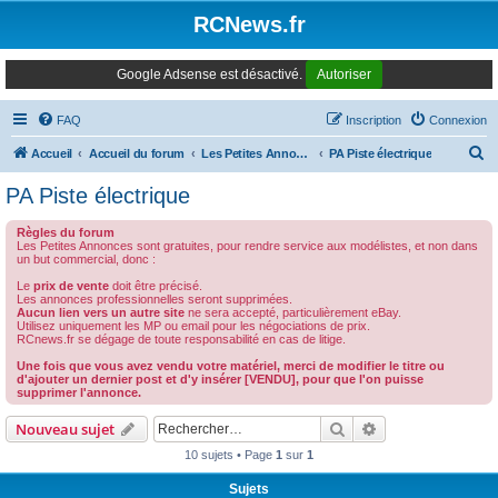
Panneau de gestion des cookies
RCNews.fr
Google Adsense est désactivé.
Autoriser
FAQ
Inscription
Connexion
R
Accueil
Accueil du forum
Les Petites Annonces Modernes
PA Piste électrique
e
PA Piste électrique
c
Règles du forum
h
Les Petites Annonces sont gratuites, pour rendre service aux modélistes, et non dans
un but commercial, donc :
e
Le
prix de vente
doit être précisé.
r
Les annonces professionnelles seront supprimées.
Aucun lien vers un autre site
ne sera accepté, particulièrement eBay.
c
Utilisez uniquement les MP ou email pour les négociations de prix.
RCnews.fr se dégage de toute responsabilité en cas de litige.
h
Une fois que vous avez vendu votre matériel, merci de modifier le titre ou
e
d'ajouter un dernier post et d'y insérer [VENDU], pour que l'on puisse
supprimer l'annonce.
r
Rechercher
Recherche avanc
Nouveau sujet
10 sujets • Page
1
sur
1
Sujets