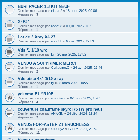
BURI RACER 1,3 KIT NEUF
Dernier message par
tristan2
«
18 sept. 2025, 09:06
Réponses :
3
X4F24
Dernier message par
nono58
«
09 juil. 2025, 16:51
Réponses :
1
Lot de 2 Xray X4 23
Dernier message par
nono58
«
05 juil. 2025, 12:53
Vds f1 1/10 wrc
Dernier message par
fg
«
20 mai 2025, 17:52
VENDU À SUPPRIMER MERCI
Dernier message par
Guillaume.C
«
24 avr. 2025, 21:46
Réponses :
2
Vds piste 4x4 1/10 x ray
Dernier message par
fg
«
28 mars 2025, 19:27
Réponses :
1
yokomo F1 YR10F
Dernier message par
amontintin
«
02 mars 2025, 15:05
Réponses :
4
couverture chauffante skyrc RSTW pro neuf
Dernier message par
ANAKIN
«
24 déc. 2024, 19:24
Réponses :
2
VENDS FORFASTER Z1 BRUCHLESS
Dernier message par
speedy2
«
17 nov. 2024, 21:52
Réponses :
11
Vendu a supprimer