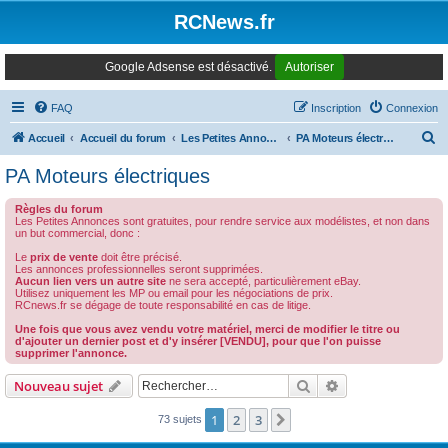
Panneau de gestion des cookies
RCNews.fr
Google Adsense est désactivé.
Autoriser
FAQ
Inscription
Connexion
R
Accueil
Accueil du forum
Les Petites Annonces Modernes
PA Moteurs électriques
e
PA Moteurs électriques
c
Règles du forum
h
Les Petites Annonces sont gratuites, pour rendre service aux modélistes, et non dans
un but commercial, donc :
e
Le
prix de vente
doit être précisé.
r
Les annonces professionnelles seront supprimées.
Aucun lien vers un autre site
ne sera accepté, particulièrement eBay.
c
Utilisez uniquement les MP ou email pour les négociations de prix.
RCnews.fr se dégage de toute responsabilité en cas de litige.
h
Une fois que vous avez vendu votre matériel, merci de modifier le titre ou
e
d'ajouter un dernier post et d'y insérer [VENDU], pour que l'on puisse
supprimer l'annonce.
r
Rechercher
Recherche avanc
Nouveau sujet
1
2
3
Suivant
73 sujets