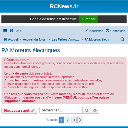
Panneau de gestion des cookies
RCNews.fr
Google Adsense est désactivé.
Autoriser
FAQ
Inscription
Connexion
R
Accueil
Accueil du forum
Les Petites Annonces Modernes
PA Moteurs électriques
e
PA Moteurs électriques
c
Règles du forum
h
Les Petites Annonces sont gratuites, pour rendre service aux modélistes, et non dans
un but commercial, donc :
e
Le
prix de vente
doit être précisé.
r
Les annonces professionnelles seront supprimées.
Aucun lien vers un autre site
ne sera accepté, particulièrement eBay.
c
Utilisez uniquement les MP ou email pour les négociations de prix.
RCnews.fr se dégage de toute responsabilité en cas de litige.
h
Une fois que vous avez vendu votre matériel, merci de modifier le titre ou
e
d'ajouter un dernier post et d'y insérer [VENDU], pour que l'on puisse
supprimer l'annonce.
r
Rechercher
Recherche avanc
Nouveau sujet
1
2
3
Suivant
73 sujets