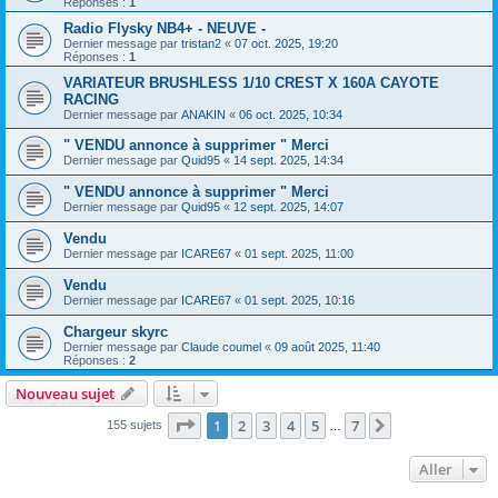
Réponses :
1
Radio Flysky NB4+ - NEUVE -
Dernier message par
tristan2
«
07 oct. 2025, 19:20
Réponses :
1
VARIATEUR BRUSHLESS 1/10 CREST X 160A CAYOTE
RACING
Dernier message par
ANAKIN
«
06 oct. 2025, 10:34
" VENDU annonce à supprimer " Merci
Dernier message par
Quid95
«
14 sept. 2025, 14:34
" VENDU annonce à supprimer " Merci
Dernier message par
Quid95
«
12 sept. 2025, 14:07
Vendu
Dernier message par
ICARE67
«
01 sept. 2025, 11:00
Vendu
Dernier message par
ICARE67
«
01 sept. 2025, 10:16
Chargeur skyrc
Dernier message par
Claude coumel
«
09 août 2025, 11:40
Réponses :
2
Nouveau sujet
Page
1
sur
7
1
2
3
4
5
7
Suivant
155 sujets
…
Aller