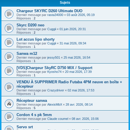
Sujets
Chargeur SKYRC D260 Ultimate DUO
Dernier message par
rasta34000
«
03 août 2026, 05:19
Réponses :
2
Skyrc D200 neo
Dernier message par
Cuggii
«
01 juin 2026, 20:31
Réponses :
2
Lot accus lipo shorty
Dernier message par
Cuggii
«
31 mai 2026, 09:34
Réponses :
1
Sanwa m12
Dernier message par
jessy501
«
25 mai 2026, 16:54
Réponses :
1
[VDS]Chargeur SkyRC D750 MIX / Support
Dernier message par
Kyosho74
«
20 mai 2026, 17:39
Réponses :
1
VENDU À SUPPRIMER Radio Futaba 4PM neuve en boîte +
récepteur
Dernier message par
Crazydriver
«
02 mai 2026, 17:53
Réponses :
1
Récepteur sanwa
Dernier message par
AlexisMbX
«
28 avr. 2026, 08:14
Réponses :
5
Cordon 4 s pk 5mm
Dernier message par
Claude coumel
«
08 avr. 2026, 15:06
Servo srt