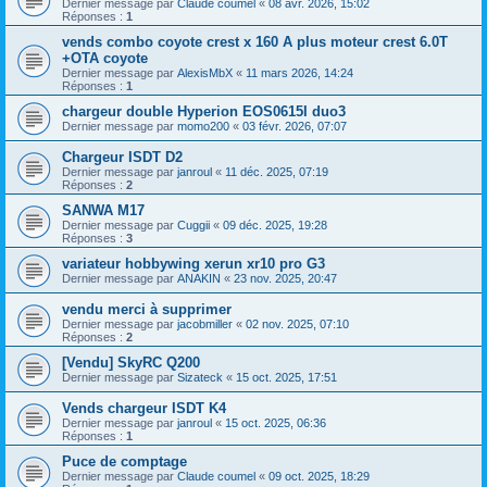
Dernier message par
Claude coumel
«
08 avr. 2026, 15:02
Réponses :
1
vends combo coyote crest x 160 A plus moteur crest 6.0T
+OTA coyote
Dernier message par
AlexisMbX
«
11 mars 2026, 14:24
Réponses :
1
chargeur double Hyperion EOS0615I duo3
Dernier message par
momo200
«
03 févr. 2026, 07:07
Chargeur ISDT D2
Dernier message par
janroul
«
11 déc. 2025, 07:19
Réponses :
2
SANWA M17
Dernier message par
Cuggii
«
09 déc. 2025, 19:28
Réponses :
3
variateur hobbywing xerun xr10 pro G3
Dernier message par
ANAKIN
«
23 nov. 2025, 20:47
vendu merci à supprimer
Dernier message par
jacobmiller
«
02 nov. 2025, 07:10
Réponses :
2
[Vendu] SkyRC Q200
Dernier message par
Sizateck
«
15 oct. 2025, 17:51
Vends chargeur ISDT K4
Dernier message par
janroul
«
15 oct. 2025, 06:36
Réponses :
1
Puce de comptage
Dernier message par
Claude coumel
«
09 oct. 2025, 18:29