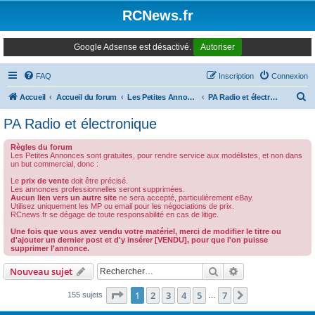
Panneau de gestion des cookies
RCNews.fr
Google Adsense est désactivé.
Autoriser
FAQ
Inscription
Connexion
R
Accueil
Accueil du forum
Les Petites Annonces Modernes
PA Radio et électronique
e
PA Radio et électronique
c
Règles du forum
h
Les Petites Annonces sont gratuites, pour rendre service aux modélistes, et non dans
un but commercial, donc :
e
Le
prix de vente
doit être précisé.
r
Les annonces professionnelles seront supprimées.
Aucun lien vers un autre site
ne sera accepté, particulièrement eBay.
c
Utilisez uniquement les MP ou email pour les négociations de prix.
RCnews.fr se dégage de toute responsabilité en cas de litige.
h
Une fois que vous avez vendu votre matériel, merci de modifier le titre ou
e
d'ajouter un dernier post et d'y insérer [VENDU], pour que l'on puisse
supprimer l'annonce.
r
Rechercher
Recherche avanc
Nouveau sujet
Page
1
sur
7
1
2
3
4
5
7
Suivant
155 sujets
…