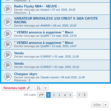
Réponses :
1
Radio Flysky NB4+ - NEUVE -
Dernier message par
tristan2
«
07 oct. 2025, 19:20
Réponses :
1
VARIATEUR BRUSHLESS 1/10 CREST X 160A CAYOTE
RACING
Dernier message par
ANAKIN
«
06 oct. 2025, 10:34
" VENDU annonce à supprimer " Merci
Dernier message par
Quid95
«
14 sept. 2025, 14:34
" VENDU annonce à supprimer " Merci
Dernier message par
Quid95
«
12 sept. 2025, 14:07
Vendu
Dernier message par
ICARE67
«
01 sept. 2025, 11:00
Vendu
Dernier message par
ICARE67
«
01 sept. 2025, 10:16
Chargeur skyrc
Dernier message par
Claude coumel
«
09 août 2025, 11:40
Réponses :
2
Nouveau sujet
Page
1
sur
7
1
2
3
4
5
7
Suivant
155 sujets
…
Aller