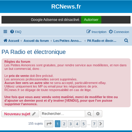
Panneau de gestion des cookies
RCNews.fr
Google Adsense est désactivé.
Autoriser
FAQ
Inscription
Connexion
R
Accueil
Accueil du forum
Les Petites Annonces Modernes
PA Radio et électronique
e
PA Radio et électronique
c
Règles du forum
h
Les Petites Annonces sont gratuites, pour rendre service aux modélistes, et non dans
un but commercial, donc :
e
Le
prix de vente
doit être précisé.
r
Les annonces professionnelles seront supprimées.
Aucun lien vers un autre site
ne sera accepté, particulièrement eBay.
c
Utilisez uniquement les MP ou email pour les négociations de prix.
RCnews.fr se dégage de toute responsabilité en cas de litige.
h
Une fois que vous avez vendu votre matériel, merci de modifier le titre ou
e
d'ajouter un dernier post et d'y insérer [VENDU], pour que l'on puisse
supprimer l'annonce.
r
Rechercher
Recherche avanc
Nouveau sujet
Page
1
sur
7
1
2
3
4
5
7
Suivant
155 sujets
…