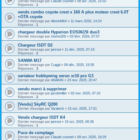
Dernier message par
Claude coumel
«
08 avr. 2026, 15:02
Réponses :
1
vends combo coyote crest x 160 A plus moteur crest 6.0T
+OTA coyote
Dernier message par
AlexisMbX
«
11 mars 2026, 14:24
Réponses :
1
chargeur double Hyperion EOS0615I duo3
Dernier message par
momo200
«
03 févr. 2026, 07:07
Chargeur ISDT D2
Dernier message par
janroul
«
11 déc. 2025, 07:19
Réponses :
2
SANWA M17
Dernier message par
Cuggii
«
09 déc. 2025, 19:28
Réponses :
3
variateur hobbywing xerun xr10 pro G3
Dernier message par
ANAKIN
«
23 nov. 2025, 20:47
vendu merci à supprimer
Dernier message par
jacobmiller
«
02 nov. 2025, 07:10
Réponses :
2
[Vendu] SkyRC Q200
Dernier message par
Sizateck
«
15 oct. 2025, 17:51
Vends chargeur ISDT K4
Dernier message par
janroul
«
15 oct. 2025, 06:36
Réponses :
1
Puce de comptage
Dernier message par
Claude coumel
«
09 oct. 2025, 18:29