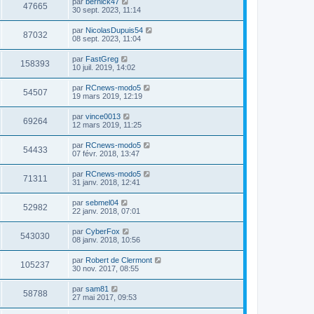
par
bernick47
47665
30 sept. 2023, 11:14
par
NicolasDupuis54
87032
08 sept. 2023, 11:04
par
FastGreg
158393
10 juil. 2019, 14:02
par
RCnews-modo5
54507
19 mars 2019, 12:19
par
vince0013
69264
12 mars 2019, 11:25
par
RCnews-modo5
54433
07 févr. 2018, 13:47
par
RCnews-modo5
71311
31 janv. 2018, 12:41
par
sebmel04
52982
22 janv. 2018, 07:01
par
CyberFox
543030
08 janv. 2018, 10:56
par
Robert de Clermont
105237
30 nov. 2017, 08:55
par
sam81
58788
27 mai 2017, 09:53