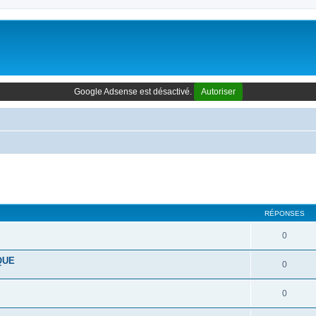
Google Adsense est désactivé.
Autoriser
cher
cherche avancée
RÉPONSES
0
QUE
0
0