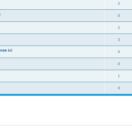
2
s
0
2
3
nse ici
0
0
1
0