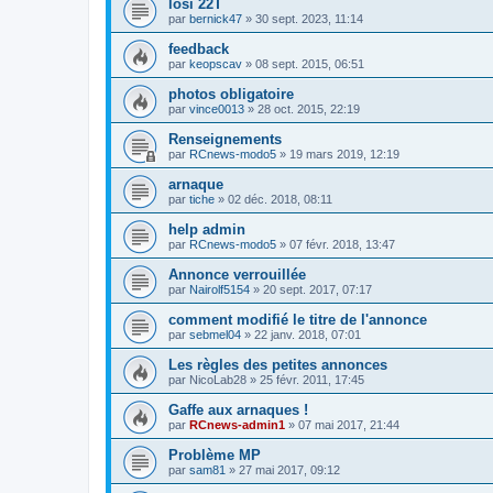
losi 22T
par
bernick47
»
30 sept. 2023, 11:14
feedback
par
keopscav
»
08 sept. 2015, 06:51
photos obligatoire
par
vince0013
»
28 oct. 2015, 22:19
Renseignements
par
RCnews-modo5
»
19 mars 2019, 12:19
arnaque
par
tiche
»
02 déc. 2018, 08:11
help admin
par
RCnews-modo5
»
07 févr. 2018, 13:47
Annonce verrouillée
par
Nairolf5154
»
20 sept. 2017, 07:17
comment modifié le titre de l'annonce
par
sebmel04
»
22 janv. 2018, 07:01
Les règles des petites annonces
par
NicoLab28
»
25 févr. 2011, 17:45
Gaffe aux arnaques !
par
RCnews-admin1
»
07 mai 2017, 21:44
Problème MP
par
sam81
»
27 mai 2017, 09:12