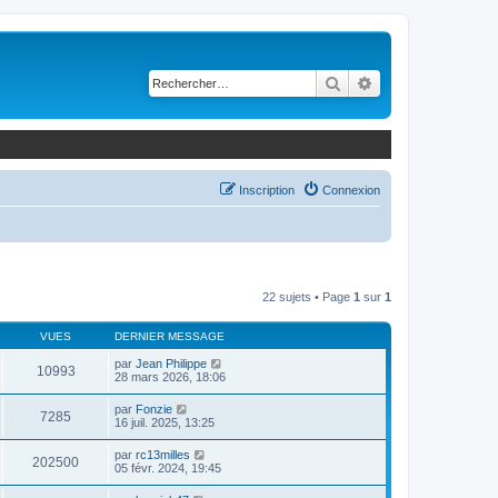
Rechercher
Recherche avancé
Inscription
Connexion
22 sujets • Page
1
sur
1
VUES
DERNIER MESSAGE
par
Jean Philippe
10993
28 mars 2026, 18:06
par
Fonzie
7285
16 juil. 2025, 13:25
par
rc13milles
202500
05 févr. 2024, 19:45