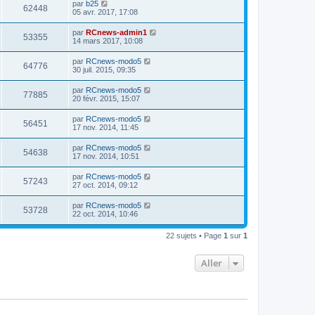
par
b25
62448
05 avr. 2017, 17:08
par
RCnews-admin1
53355
14 mars 2017, 10:08
par
RCnews-modo5
64776
30 juil. 2015, 09:35
par
RCnews-modo5
77885
20 févr. 2015, 15:07
par
RCnews-modo5
56451
17 nov. 2014, 11:45
par
RCnews-modo5
54638
17 nov. 2014, 10:51
par
RCnews-modo5
57243
27 oct. 2014, 09:12
par
RCnews-modo5
53728
22 oct. 2014, 10:46
22 sujets • Page
1
sur
1
Aller