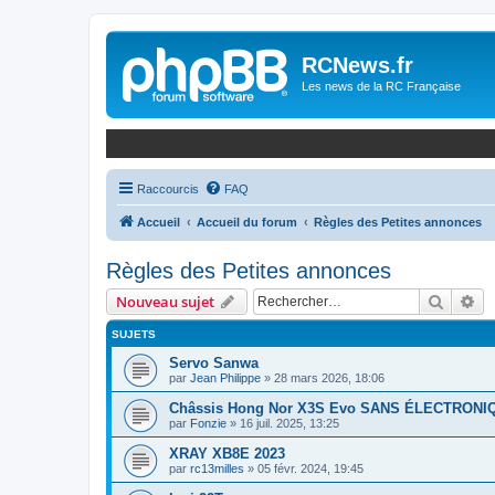
Panneau de gestion des cookies
RCNews.fr
Les news de la RC Française
Raccourcis
FAQ
Accueil
Accueil du forum
Règles des Petites annonces
Règles des Petites annonces
Recher
Re
Nouveau sujet
SUJETS
Servo Sanwa
par
Jean Philippe
»
28 mars 2026, 18:06
Châssis Hong Nor X3S Evo SANS ÉLECTRONI
par
Fonzie
»
16 juil. 2025, 13:25
XRAY XB8E 2023
par
rc13milles
»
05 févr. 2024, 19:45