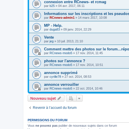
connexion entre RCnews- et rcmag
par
b25
»
04 avr. 2017, 06:11
Informations sur les inscriptions et les pseudo
par
RCnews-admin1
»
14 mars 2017, 10:08
MP - Help.
par
duga83
»
09 janv. 2014, 22:29
Vente
par
jeg
»
10 juil. 2013, 21:10
Comment mettre des photos sur le forum...répo
par
RCnews-modo5
»
17 nov. 2014, 11:45
photos sur l'annonce ?
par
RCnews-modo5
»
17 nov. 2014, 10:51
annonce supprimé
par
cyrille78
»
27 oct. 2014, 08:53
annonce verrouiller
par
RCnews-modo5
»
22 oct. 2014, 10:46
Nouveau sujet
Revenir à l’accueil du forum
PERMISSIONS DU FORUM
Vous
ne pouvez pas
publier de nouveaux sujets dans ce forum