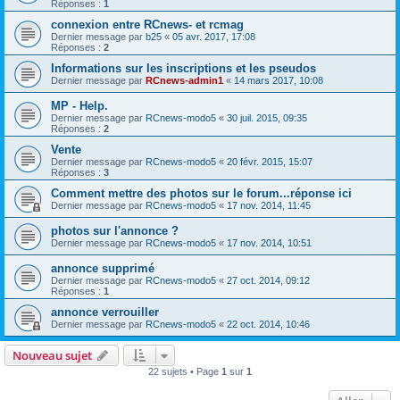
Réponses :
1
connexion entre RCnews- et rcmag
Dernier message par
b25
«
05 avr. 2017, 17:08
Réponses :
2
Informations sur les inscriptions et les pseudos
Dernier message par
RCnews-admin1
«
14 mars 2017, 10:08
MP - Help.
Dernier message par
RCnews-modo5
«
30 juil. 2015, 09:35
Réponses :
2
Vente
Dernier message par
RCnews-modo5
«
20 févr. 2015, 15:07
Réponses :
3
Comment mettre des photos sur le forum...réponse ici
Dernier message par
RCnews-modo5
«
17 nov. 2014, 11:45
photos sur l'annonce ?
Dernier message par
RCnews-modo5
«
17 nov. 2014, 10:51
annonce supprimé
Dernier message par
RCnews-modo5
«
27 oct. 2014, 09:12
Réponses :
1
annonce verrouiller
Dernier message par
RCnews-modo5
«
22 oct. 2014, 10:46
Nouveau sujet
22 sujets • Page
1
sur
1