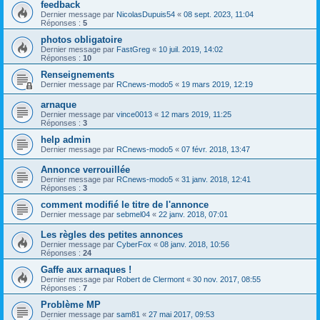
feedback
Dernier message par
NicolasDupuis54
«
08 sept. 2023, 11:04
Réponses :
5
photos obligatoire
Dernier message par
FastGreg
«
10 juil. 2019, 14:02
Réponses :
10
Renseignements
Dernier message par
RCnews-modo5
«
19 mars 2019, 12:19
arnaque
Dernier message par
vince0013
«
12 mars 2019, 11:25
Réponses :
3
help admin
Dernier message par
RCnews-modo5
«
07 févr. 2018, 13:47
Annonce verrouillée
Dernier message par
RCnews-modo5
«
31 janv. 2018, 12:41
Réponses :
3
comment modifié le titre de l'annonce
Dernier message par
sebmel04
«
22 janv. 2018, 07:01
Les règles des petites annonces
Dernier message par
CyberFox
«
08 janv. 2018, 10:56
Réponses :
24
Gaffe aux arnaques !
Dernier message par
Robert de Clermont
«
30 nov. 2017, 08:55
Réponses :
7
Problème MP
Dernier message par
sam81
«
27 mai 2017, 09:53