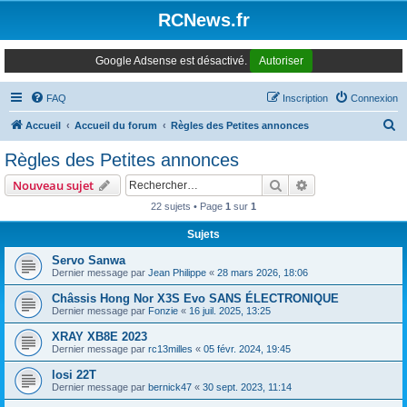
Panneau de gestion des cookies
RCNews.fr
Google Adsense est désactivé.
Autoriser
FAQ
Inscription
Connexion
R
Accueil
Accueil du forum
Règles des Petites annonces
e
Règles des Petites annonces
c
Rechercher
Recherche avanc
Nouveau sujet
h
22 sujets • Page
1
sur
1
e
Sujets
r
c
Servo Sanwa
Dernier message par
Jean Philippe
«
28 mars 2026, 18:06
h
Châssis Hong Nor X3S Evo SANS ÉLECTRONIQUE
e
Dernier message par
Fonzie
«
16 juil. 2025, 13:25
r
XRAY XB8E 2023
Dernier message par
rc13milles
«
05 févr. 2024, 19:45
losi 22T
Dernier message par
bernick47
«
30 sept. 2023, 11:14