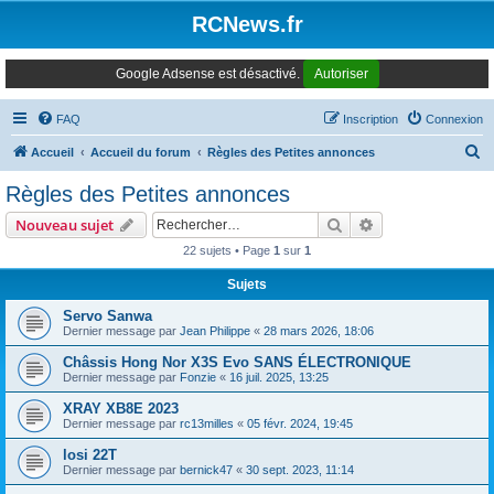
Panneau de gestion des cookies
RCNews.fr
Google Adsense est désactivé.
Autoriser
FAQ
Inscription
Connexion
R
Accueil
Accueil du forum
Règles des Petites annonces
e
Règles des Petites annonces
c
Rechercher
Recherche avanc
Nouveau sujet
h
22 sujets • Page
1
sur
1
e
Sujets
r
c
Servo Sanwa
Dernier message par
Jean Philippe
«
28 mars 2026, 18:06
h
Châssis Hong Nor X3S Evo SANS ÉLECTRONIQUE
e
Dernier message par
Fonzie
«
16 juil. 2025, 13:25
r
XRAY XB8E 2023
Dernier message par
rc13milles
«
05 févr. 2024, 19:45
losi 22T
Dernier message par
bernick47
«
30 sept. 2023, 11:14