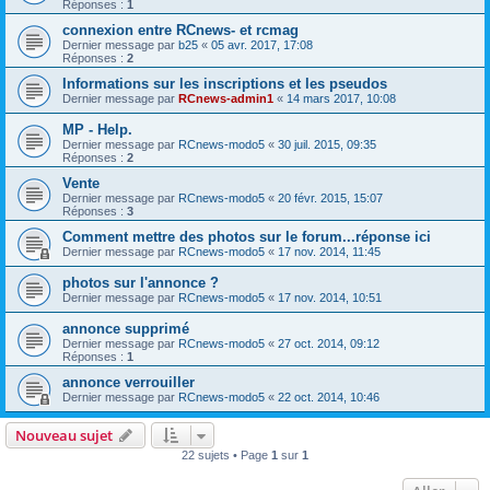
Réponses :
1
connexion entre RCnews- et rcmag
Dernier message par
b25
«
05 avr. 2017, 17:08
Réponses :
2
Informations sur les inscriptions et les pseudos
Dernier message par
RCnews-admin1
«
14 mars 2017, 10:08
MP - Help.
Dernier message par
RCnews-modo5
«
30 juil. 2015, 09:35
Réponses :
2
Vente
Dernier message par
RCnews-modo5
«
20 févr. 2015, 15:07
Réponses :
3
Comment mettre des photos sur le forum...réponse ici
Dernier message par
RCnews-modo5
«
17 nov. 2014, 11:45
photos sur l'annonce ?
Dernier message par
RCnews-modo5
«
17 nov. 2014, 10:51
annonce supprimé
Dernier message par
RCnews-modo5
«
27 oct. 2014, 09:12
Réponses :
1
annonce verrouiller
Dernier message par
RCnews-modo5
«
22 oct. 2014, 10:46
Nouveau sujet
22 sujets • Page
1
sur
1