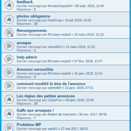
feedback
Dernier message par
NicolasDupuis54
«
08 sept. 2023, 11:04
Réponses :
5
photos obligatoire
Dernier message par
FastGreg
«
10 juil. 2019, 14:02
Réponses :
10
Renseignements
Dernier message par
RCnews-modo5
«
19 mars 2019, 12:19
arnaque
Dernier message par
vince0013
«
12 mars 2019, 11:25
Réponses :
3
help admin
Dernier message par
RCnews-modo5
«
07 févr. 2018, 13:47
Annonce verrouillée
Dernier message par
RCnews-modo5
«
31 janv. 2018, 12:41
Réponses :
3
comment modifié le titre de l'annonce
Dernier message par
sebmel04
«
22 janv. 2018, 07:01
Les règles des petites annonces
Dernier message par
CyberFox
«
08 janv. 2018, 10:56
Réponses :
24
Gaffe aux arnaques !
Dernier message par
Robert de Clermont
«
30 nov. 2017, 08:55
Réponses :
7
Problème MP
Dernier message par
sam81
«
27 mai 2017, 09:53