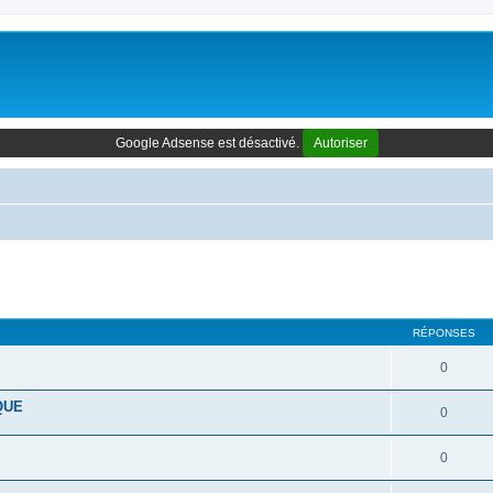
Google Adsense est désactivé.
Autoriser
cher
cherche avancée
RÉPONSES
0
QUE
0
0