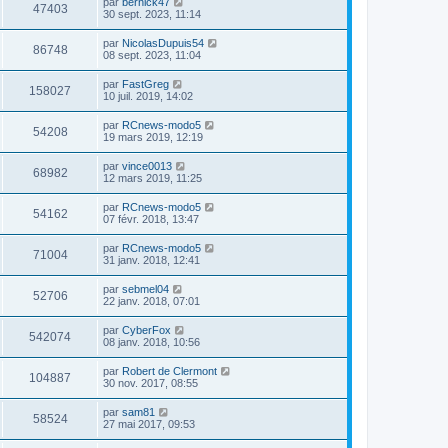
par
bernick47
47403
30 sept. 2023, 11:14
par
NicolasDupuis54
86748
08 sept. 2023, 11:04
par
FastGreg
158027
10 juil. 2019, 14:02
par
RCnews-modo5
54208
19 mars 2019, 12:19
par
vince0013
68982
12 mars 2019, 11:25
par
RCnews-modo5
54162
07 févr. 2018, 13:47
par
RCnews-modo5
71004
31 janv. 2018, 12:41
par
sebmel04
52706
22 janv. 2018, 07:01
par
CyberFox
542074
08 janv. 2018, 10:56
par
Robert de Clermont
104887
30 nov. 2017, 08:55
par
sam81
58524
27 mai 2017, 09:53