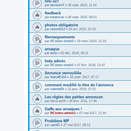
losi 22T
par
bernick47
»
30 sept. 2023, 11:14
feedback
par
keopscav
»
08 sept. 2015, 06:51
photos obligatoire
par
vince0013
»
28 oct. 2015, 22:19
Renseignements
par
RCnews-modo5
»
19 mars 2019, 12:19
arnaque
par
tiche
»
02 déc. 2018, 08:11
help admin
par
RCnews-modo5
»
07 févr. 2018, 13:47
Annonce verrouillée
par
Nairolf5154
»
20 sept. 2017, 07:17
comment modifié le titre de l'annonce
par
sebmel04
»
22 janv. 2018, 07:01
Les règles des petites annonces
par
NicoLab28
»
25 févr. 2011, 17:45
Gaffe aux arnaques !
par
RCnews-admin1
»
07 mai 2017, 21:44
Problème MP
par
sam81
»
27 mai 2017, 09:12