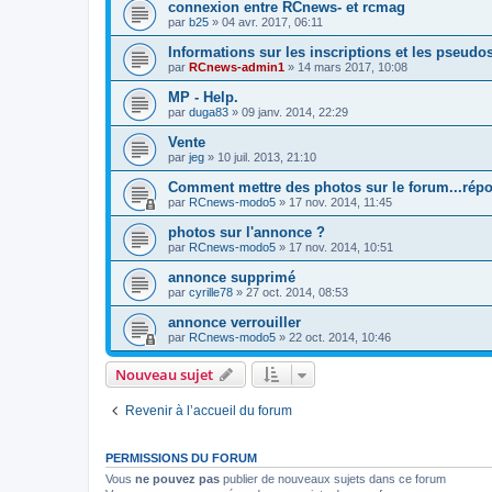
connexion entre RCnews- et rcmag
par
b25
»
04 avr. 2017, 06:11
Informations sur les inscriptions et les pseudo
par
RCnews-admin1
»
14 mars 2017, 10:08
MP - Help.
par
duga83
»
09 janv. 2014, 22:29
Vente
par
jeg
»
10 juil. 2013, 21:10
Comment mettre des photos sur le forum...répo
par
RCnews-modo5
»
17 nov. 2014, 11:45
photos sur l'annonce ?
par
RCnews-modo5
»
17 nov. 2014, 10:51
annonce supprimé
par
cyrille78
»
27 oct. 2014, 08:53
annonce verrouiller
par
RCnews-modo5
»
22 oct. 2014, 10:46
Nouveau sujet
Revenir à l’accueil du forum
PERMISSIONS DU FORUM
Vous
ne pouvez pas
publier de nouveaux sujets dans ce forum