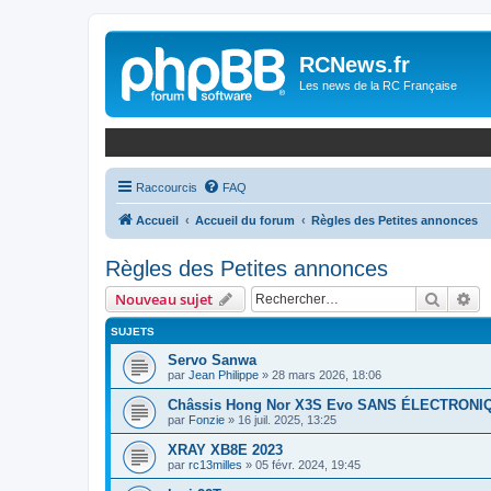
Panneau de gestion des cookies
RCNews.fr
Les news de la RC Française
Raccourcis
FAQ
Accueil
Accueil du forum
Règles des Petites annonces
Règles des Petites annonces
Recher
Re
Nouveau sujet
SUJETS
Servo Sanwa
par
Jean Philippe
»
28 mars 2026, 18:06
Châssis Hong Nor X3S Evo SANS ÉLECTRONI
par
Fonzie
»
16 juil. 2025, 13:25
XRAY XB8E 2023
par
rc13milles
»
05 févr. 2024, 19:45