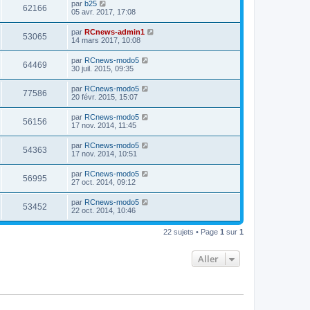
par
b25
62166
05 avr. 2017, 17:08
par
RCnews-admin1
53065
14 mars 2017, 10:08
par
RCnews-modo5
64469
30 juil. 2015, 09:35
par
RCnews-modo5
77586
20 févr. 2015, 15:07
par
RCnews-modo5
56156
17 nov. 2014, 11:45
par
RCnews-modo5
54363
17 nov. 2014, 10:51
par
RCnews-modo5
56995
27 oct. 2014, 09:12
par
RCnews-modo5
53452
22 oct. 2014, 10:46
22 sujets • Page
1
sur
1
Aller