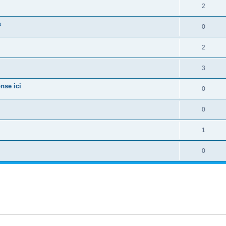
2
s
0
2
3
nse ici
0
0
1
0