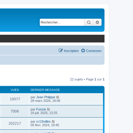
Rechercher
Recherche avancé
Inscription
Connexion
22 sujets • Page
1
sur
1
VUES
DERNIER MESSAGE
par
Jean Philippe
10077
28 mars 2026, 18:06
par
Fonzie
7006
16 juil. 2025, 13:25
par
rc13milles
202217
05 févr. 2024, 19:45