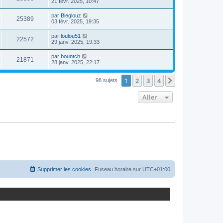
21 févr. 2025, 10:47
par
Bieglouz
25389
03 févr. 2025, 19:35
par
loulou51
22572
29 janv. 2025, 19:33
par
bountch
21871
28 janv. 2025, 22:17
1
2
3
4
Suivant
98 sujets
Aller
Supprimer les cookies
Fuseau horaire sur
UTC+01:00