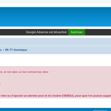
Google Adsense est désactivé.
Autoriser
es
PA TT thermique
es, et non dans un but commercial, donc :
.
 titre ou d'ajouter un dernier post et d'y insérer [VENDU], pour que l'on puisse supp
cher
cherche avancée