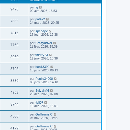
VUES
DERNIER MESSAGE
par
fg
9476
02 avr. 2026, 13:53
par
pat4x2
7665
24 mars 2026, 20:25
par
speedy2
7815
17 févr. 2026, 12:38
par
Crazydriver
7769
11 févr. 2026, 15:39
par
thierry23
3960
11 janv. 2026, 13:38
par
ben13390
3795
10 janv. 2026, 09:13
par
Pepito34000
3836
05 janv. 2026, 14:18
par
Sylvain46
4852
25 déc. 2025, 02:08
par
tidji07
3744
19 déc. 2025, 18:01
par
Guillaume.C
4308
04 nov. 2025, 21:43
par
Guillaume.C
4179
30 oct. 2025, 20:08