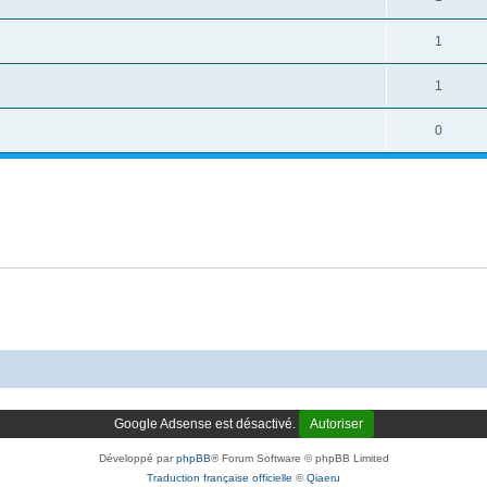
1
1
0
Google Adsense est désactivé.
Autoriser
Développé par
phpBB
® Forum Software © phpBB Limited
Traduction française officielle
©
Qiaeru