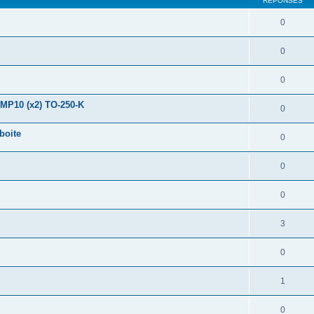
RÉPONSES
0
0
0
 /MP10 (x2) TO-250-K
0
boite
0
0
0
3
0
1
0