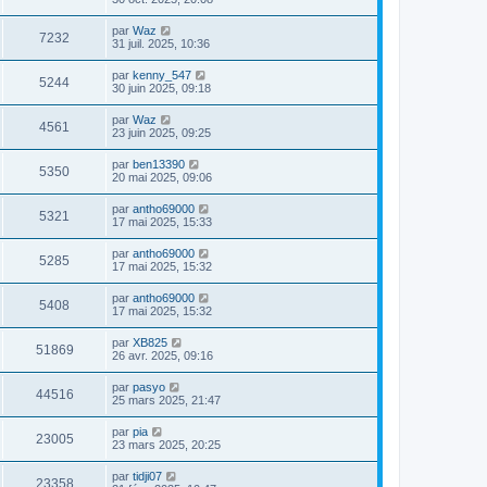
par
Waz
7232
31 juil. 2025, 10:36
par
kenny_547
5244
30 juin 2025, 09:18
par
Waz
4561
23 juin 2025, 09:25
par
ben13390
5350
20 mai 2025, 09:06
par
antho69000
5321
17 mai 2025, 15:33
par
antho69000
5285
17 mai 2025, 15:32
par
antho69000
5408
17 mai 2025, 15:32
par
XB825
51869
26 avr. 2025, 09:16
par
pasyo
44516
25 mars 2025, 21:47
par
pia
23005
23 mars 2025, 20:25
par
tidji07
23358