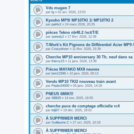
SUJETS
Vds mugen 7
par
fg
»
02 avr. 2026, 13:53
Kyosho MP9/ MP10TKI 1/ MP10TKI 2
par
pat4x2
»
24 mars 2026, 20:25
pièces Tekno nb48.2 /sct/T/E
par
speedy2
»
17 févr. 2026, 12:38
T-Work's Kit Pignons de Différentiel Acier MP9
par
Crazydriver
»
11 févr. 2026, 15:39
Cherche MP10 anniversary 30 Th. neuf dans sa 
par
thierry23
»
11 janv. 2026, 13:38
Pièces MAYAKO MX8 neuves
par
ben13390
»
10 janv. 2026, 09:13
Vends MP10 TKI2 nouveau train avant
par
Pepito34000
»
05 janv. 2026, 14:18
PNEUS 6MIK!!!
par
XB825
»
14 nov. 2025, 16:55
cherche puce de comptage officielle rc4
par
tidji07
»
19 déc. 2025, 18:01
À SUPPRIMER MERCI
par
Guillaume.C
»
27 oct. 2025, 10:18
À SUPPRIMER MERCI