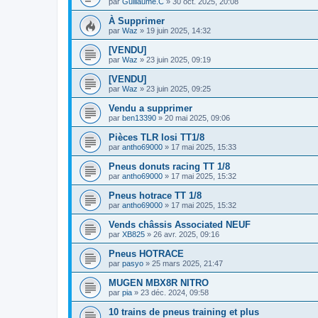
par
Guillaume.C
»
30 oct. 2025, 20:08
À Supprimer
par
Waz
»
19 juin 2025, 14:32
[VENDU]
par
Waz
»
23 juin 2025, 09:19
[VENDU]
par
Waz
»
23 juin 2025, 09:25
Vendu a supprimer
par
ben13390
»
20 mai 2025, 09:06
Pièces TLR losi TT1/8
par
antho69000
»
17 mai 2025, 15:33
Pneus donuts racing TT 1/8
par
antho69000
»
17 mai 2025, 15:32
Pneus hotrace TT 1/8
par
antho69000
»
17 mai 2025, 15:32
Vends châssis Associated NEUF
par
XB825
»
26 avr. 2025, 09:16
Pneus HOTRACE
par
pasyo
»
25 mars 2025, 21:47
MUGEN MBX8R NITRO
par
pia
»
23 déc. 2024, 09:58
10 trains de pneus training et plus