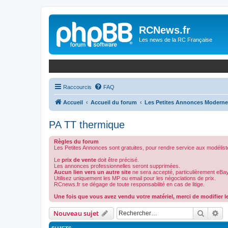
Panneau de gestion des cookies
RCNews.fr
Les news de la RC Française
Raccourcis
FAQ
Accueil
Accueil du forum
Les Petites Annonces Modern
PA TT thermique
Règles du forum
Les Petites Annonces sont gratuites, pour rendre service aux modélist
Le
prix de vente
doit être précisé.
Les annonces professionnelles seront supprimées.
Aucun lien vers un autre site
ne sera accepté, particulièrement eBay
Utilisez uniquement les MP ou email pour les négociations de prix.
RCnews.fr se dégage de toute responsabilité en cas de litige.
Une fois que vous avez vendu votre matériel, merci de modifier le
Recher
Re
Nouveau sujet