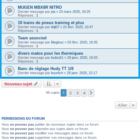
MUGEN MBX8R NITRO
Dernier message par
pia
«
23 mars 2025, 20:25
Réponses :
1
10 trains de pneus training et plus
Dernier message par
tidji07
«
21 févr. 2025, 10:47
Réponses :
1
Team associed
Dernier message par
Bieglouz
«
03 févr. 2025, 19:35
Réponses :
1
divers matos pour les thermiques
Dernier message par
loulou51
«
29 janv. 2025, 19:33
Réponses :
1
Banc de réglage Hudy TT 1/8
Dernier message par
bountch
«
28 janv. 2025, 22:17
Nouveau sujet
1
2
3
4
Suivant
98 sujets
Aller
PERMISSIONS DU FORUM
Vous
ne pouvez pas
publier de nouveaux sujets dans ce forum
Vous
ne pouvez pas
répondre aux sujets dans ce forum
Vous
ne pouvez pas
modifier vos messages dans ce forum
Vous
ne pouvez pas
supprimer vos messages dans ce forum