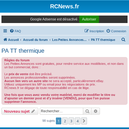
Panneau de gestion des cookies
RCNews.fr
Google Adsense est désactivé.
Autoriser
FAQ
Inscription
Connexion
R
Accueil
Accueil du forum
Les Petites Annonces Modernes
PA TT thermique
e
PA TT thermique
c
Règles du forum
h
Les Petites Annonces sont gratuites, pour rendre service aux modélistes, et non dans
un but commercial, donc :
e
Le
prix de vente
doit être précisé.
r
Les annonces professionnelles seront supprimées.
Aucun lien vers un autre site
ne sera accepté, particulièrement eBay.
c
Utilisez uniquement les MP ou email pour les négociations de prix.
RCnews.fr se dégage de toute responsabilité en cas de litige.
h
Une fois que vous avez vendu votre matériel, merci de modifier le titre ou
e
d'ajouter un dernier post et d'y insérer [VENDU], pour que l'on puisse
supprimer l'annonce.
r
Rechercher
Recherche avanc
Nouveau sujet
1
2
3
4
Suivant
98 sujets