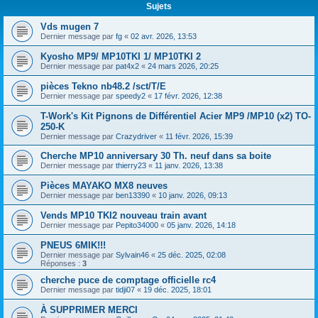
Sujets
Vds mugen 7
Dernier message par
fg
«
02 avr. 2026, 13:53
Kyosho MP9/ MP10TKI 1/ MP10TKI 2
Dernier message par
pat4x2
«
24 mars 2026, 20:25
pièces Tekno nb48.2 /sct/T/E
Dernier message par
speedy2
«
17 févr. 2026, 12:38
T-Work's Kit Pignons de Différentiel Acier MP9 /MP10 (x2) TO-
250-K
Dernier message par
Crazydriver
«
11 févr. 2026, 15:39
Cherche MP10 anniversary 30 Th. neuf dans sa boite
Dernier message par
thierry23
«
11 janv. 2026, 13:38
Pièces MAYAKO MX8 neuves
Dernier message par
ben13390
«
10 janv. 2026, 09:13
Vends MP10 TKI2 nouveau train avant
Dernier message par
Pepito34000
«
05 janv. 2026, 14:18
PNEUS 6MIK!!!
Dernier message par
Sylvain46
«
25 déc. 2025, 02:08
Réponses :
3
cherche puce de comptage officielle rc4
Dernier message par
tidji07
«
19 déc. 2025, 18:01
À SUPPRIMER MERCI