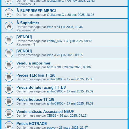
Dernier message par
Guillaume.C
«
04 nov. 2025, 21:43
Réponses :
1
À SUPPRIMER MERCI
Dernier message par
Guillaume.C
«
30 oct. 2025, 20:08
À Supprimer
Dernier message par
Waz
«
31 juil. 2025, 10:36
Réponses :
6
[VENDU]
Dernier message par
kenny_547
«
30 juin 2025, 09:18
Réponses :
3
[VENDU]
Dernier message par
Waz
«
23 juin 2025, 09:25
Vendu a supprimer
Dernier message par
ben13390
«
20 mai 2025, 09:06
Pièces TLR losi TT1/8
Dernier message par
antho69000
«
17 mai 2025, 15:33
Pneus donuts racing TT 1/8
Dernier message par
antho69000
«
17 mai 2025, 15:32
Pneus hotrace TT 1/8
Dernier message par
antho69000
«
17 mai 2025, 15:32
Vends châssis Associated NEUF
Dernier message par
XB825
«
26 avr. 2025, 09:16
Pneus HOTRACE
Dernier message par
pasyo
«
25 mars 2025, 21:47