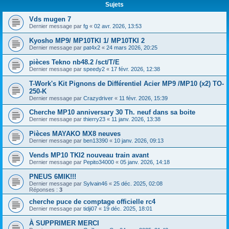
Sujets
Vds mugen 7
Dernier message par
fg
«
02 avr. 2026, 13:53
Kyosho MP9/ MP10TKI 1/ MP10TKI 2
Dernier message par
pat4x2
«
24 mars 2026, 20:25
pièces Tekno nb48.2 /sct/T/E
Dernier message par
speedy2
«
17 févr. 2026, 12:38
T-Work's Kit Pignons de Différentiel Acier MP9 /MP10 (x2) TO-
250-K
Dernier message par
Crazydriver
«
11 févr. 2026, 15:39
Cherche MP10 anniversary 30 Th. neuf dans sa boite
Dernier message par
thierry23
«
11 janv. 2026, 13:38
Pièces MAYAKO MX8 neuves
Dernier message par
ben13390
«
10 janv. 2026, 09:13
Vends MP10 TKI2 nouveau train avant
Dernier message par
Pepito34000
«
05 janv. 2026, 14:18
PNEUS 6MIK!!!
Dernier message par
Sylvain46
«
25 déc. 2025, 02:08
Réponses :
3
cherche puce de comptage officielle rc4
Dernier message par
tidji07
«
19 déc. 2025, 18:01
À SUPPRIMER MERCI