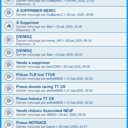
Dernier message par
Guillaume.C
«
04 nov. 2025, 21:43
Réponses :
1
À SUPPRIMER MERCI
Dernier message par
Guillaume.C
«
30 oct. 2025, 20:08
À Supprimer
Dernier message par
Waz
«
31 juil. 2025, 10:36
Réponses :
6
[VENDU]
Dernier message par
kenny_547
«
30 juin 2025, 09:18
Réponses :
3
[VENDU]
Dernier message par
Waz
«
23 juin 2025, 09:25
Vendu a supprimer
Dernier message par
ben13390
«
20 mai 2025, 09:06
Pièces TLR losi TT1/8
Dernier message par
antho69000
«
17 mai 2025, 15:33
Pneus donuts racing TT 1/8
Dernier message par
antho69000
«
17 mai 2025, 15:32
Pneus hotrace TT 1/8
Dernier message par
antho69000
«
17 mai 2025, 15:32
Vends châssis Associated NEUF
Dernier message par
XB825
«
26 avr. 2025, 09:16
Pneus HOTRACE
Dernier message par
pasyo
«
25 mars 2025, 21:47