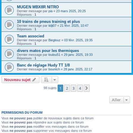
MUGEN MBX8R NITRO
Dernier message par
pia
«
23 mars 2025, 20:25
Réponses :
1
10 trains de pneus training et plus
Dernier message par
tidji07
«
21 févr. 2025, 10:47
Réponses :
1
Team associed
Dernier message par
Bieglouz
«
03 févr. 2025, 19:35
Réponses :
1
divers matos pour les thermiques
Dernier message par
loulou51
«
29 janv. 2025, 19:33
Réponses :
1
Banc de réglage Hudy TT 1/8
Dernier message par
bountch
«
28 janv. 2025, 22:17
Nouveau sujet
1
2
3
4
Suivant
98 sujets
Aller
PERMISSIONS DU FORUM
Vous
ne pouvez pas
publier de nouveaux sujets dans ce forum
Vous
ne pouvez pas
répondre aux sujets dans ce forum
Vous
ne pouvez pas
modifier vos messages dans ce forum
Vous
ne pouvez pas
supprimer vos messages dans ce forum