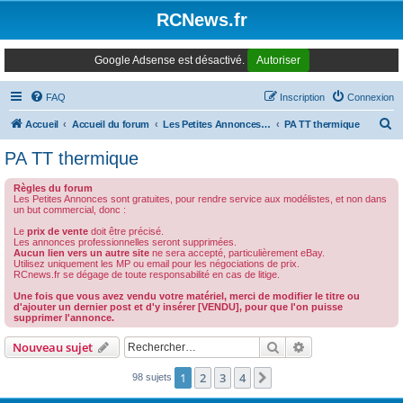
Panneau de gestion des cookies
RCNews.fr
Google Adsense est désactivé.
Autoriser
FAQ
Inscription
Connexion
R
Accueil
Accueil du forum
Les Petites Annonces Modernes
PA TT thermique
e
PA TT thermique
c
Règles du forum
h
Les Petites Annonces sont gratuites, pour rendre service aux modélistes, et non dans
un but commercial, donc :
e
Le
prix de vente
doit être précisé.
r
Les annonces professionnelles seront supprimées.
Aucun lien vers un autre site
ne sera accepté, particulièrement eBay.
c
Utilisez uniquement les MP ou email pour les négociations de prix.
RCnews.fr se dégage de toute responsabilité en cas de litige.
h
Une fois que vous avez vendu votre matériel, merci de modifier le titre ou
e
d'ajouter un dernier post et d'y insérer [VENDU], pour que l'on puisse
supprimer l'annonce.
r
Rechercher
Recherche avanc
Nouveau sujet
1
2
3
4
Suivant
98 sujets