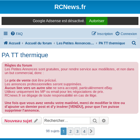
Panneau de gestion des cookies
RCNews.fr
Google Adsense est désactivé.
Autoriser
FAQ
Inscription
Connexion
R
Accueil
Accueil du forum
Les Petites Annonces Modernes
PA TT thermique
e
PA TT thermique
c
Règles du forum
h
Les Petites Annonces sont gratuites, pour rendre service aux modélistes, et non dans
un but commercial, donc :
e
Le
prix de vente
doit être précisé.
r
Les annonces professionnelles seront supprimées.
Aucun lien vers un autre site
ne sera accepté, particulièrement eBay.
c
Utilisez uniquement les MP ou email pour les négociations de prix.
RCnews.fr se dégage de toute responsabilité en cas de litige.
h
Une fois que vous avez vendu votre matériel, merci de modifier le titre ou
e
d'ajouter un dernier post et d'y insérer [VENDU], pour que l'on puisse
supprimer l'annonce.
r
Rechercher
Recherche avanc
Nouveau sujet
1
2
3
4
Suivant
98 sujets