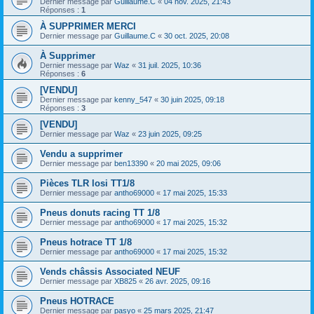
Dernier message par
Guillaume.C
«
04 nov. 2025, 21:43
Réponses :
1
À SUPPRIMER MERCI
Dernier message par
Guillaume.C
«
30 oct. 2025, 20:08
À Supprimer
Dernier message par
Waz
«
31 juil. 2025, 10:36
Réponses :
6
[VENDU]
Dernier message par
kenny_547
«
30 juin 2025, 09:18
Réponses :
3
[VENDU]
Dernier message par
Waz
«
23 juin 2025, 09:25
Vendu a supprimer
Dernier message par
ben13390
«
20 mai 2025, 09:06
Pièces TLR losi TT1/8
Dernier message par
antho69000
«
17 mai 2025, 15:33
Pneus donuts racing TT 1/8
Dernier message par
antho69000
«
17 mai 2025, 15:32
Pneus hotrace TT 1/8
Dernier message par
antho69000
«
17 mai 2025, 15:32
Vends châssis Associated NEUF
Dernier message par
XB825
«
26 avr. 2025, 09:16
Pneus HOTRACE
Dernier message par
pasyo
«
25 mars 2025, 21:47