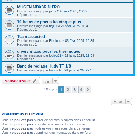
MUGEN MBX8R NITRO
Dernier message par
pia
«
23 mars 2025, 20:25
Réponses :
1
10 trains de pneus training et plus
Dernier message par
tidji07
«
21 févr. 2025, 10:47
Réponses :
1
Team associed
Dernier message par
Bieglouz
«
03 févr. 2025, 19:35
Réponses :
1
divers matos pour les thermiques
Dernier message par
loulou51
«
29 janv. 2025, 19:33
Réponses :
1
Banc de réglage Hudy TT 1/8
Dernier message par
bountch
«
28 janv. 2025, 22:17
Nouveau sujet
1
2
3
4
Suivant
98 sujets
Aller
PERMISSIONS DU FORUM
Vous
ne pouvez pas
publier de nouveaux sujets dans ce forum
Vous
ne pouvez pas
répondre aux sujets dans ce forum
Vous
ne pouvez pas
modifier vos messages dans ce forum
Vous
ne pouvez pas
supprimer vos messages dans ce forum