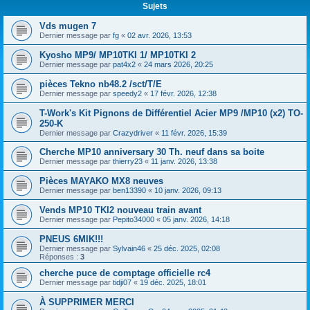
Sujets
Vds mugen 7
Dernier message par
fg
«
02 avr. 2026, 13:53
Kyosho MP9/ MP10TKI 1/ MP10TKI 2
Dernier message par
pat4x2
«
24 mars 2026, 20:25
pièces Tekno nb48.2 /sct/T/E
Dernier message par
speedy2
«
17 févr. 2026, 12:38
T-Work's Kit Pignons de Différentiel Acier MP9 /MP10 (x2) TO-
250-K
Dernier message par
Crazydriver
«
11 févr. 2026, 15:39
Cherche MP10 anniversary 30 Th. neuf dans sa boite
Dernier message par
thierry23
«
11 janv. 2026, 13:38
Pièces MAYAKO MX8 neuves
Dernier message par
ben13390
«
10 janv. 2026, 09:13
Vends MP10 TKI2 nouveau train avant
Dernier message par
Pepito34000
«
05 janv. 2026, 14:18
PNEUS 6MIK!!!
Dernier message par
Sylvain46
«
25 déc. 2025, 02:08
Réponses :
3
cherche puce de comptage officielle rc4
Dernier message par
tidji07
«
19 déc. 2025, 18:01
À SUPPRIMER MERCI