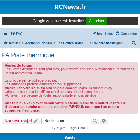
Panneau de gestion des cookies
RCNews.fr
Google Adsense est désactivé.
Autoriser
FAQ
Inscription
Connexion
R
Accueil
Accueil du forum
Les Petites Annonces Modernes
PA Piste thermique
e
PA Piste thermique
c
Règles du forum
h
Les Petites Annonces sont gratuites, pour rendre service aux modélistes, et non dans
un but commercial, donc :
e
Le
prix de vente
doit être précisé.
r
Les annonces professionnelles seront supprimées.
Aucun lien vers un autre site
ne sera accepté, particulièrement eBay.
c
Utilisez uniquement les MP ou email pour les négociations de prix.
RCnews.fr se dégage de toute responsabilité en cas de litige.
h
Une fois que vous avez vendu votre matériel, merci de modifier le titre ou
e
d'ajouter un dernier post et d'y insérer [VENDU], pour que l'on puisse
supprimer l'annonce.
r
Rechercher
Recherche avanc
Nouveau sujet
17 sujets • Page
1
sur
1
Sujets