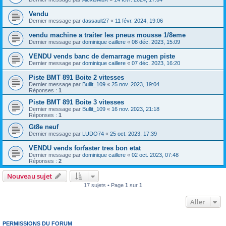
Vendu
Dernier message par
dassault27
«
11 févr. 2024, 19:06
vendu machine a traiter les pneus mousse 1/8eme
Dernier message par
dominique caillere
«
08 déc. 2023, 15:09
VENDU vends banc de demarrage mugen piste
Dernier message par
dominique caillere
«
07 déc. 2023, 16:20
Piste BMT 891 Boite 2 vitesses
Dernier message par
Bullit_109
«
25 nov. 2023, 19:04
Réponses :
1
Piste BMT 891 Boite 3 vitesses
Dernier message par
Bullit_109
«
16 nov. 2023, 21:18
Réponses :
1
Gt8e neuf
Dernier message par
LUDO74
«
25 oct. 2023, 17:39
VENDU vends forfaster tres bon etat
Dernier message par
dominique caillere
«
02 oct. 2023, 07:48
Réponses :
2
Nouveau sujet
17 sujets • Page
1
sur
1
Aller
PERMISSIONS DU FORUM