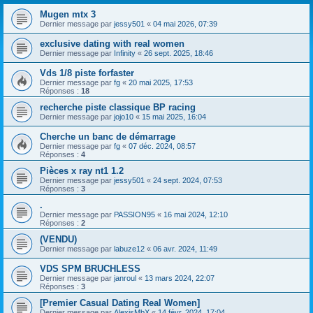
Mugen mtx 3
Dernier message par
jessy501
«
04 mai 2026, 07:39
exclusive dating with real women
Dernier message par
Infinity
«
26 sept. 2025, 18:46
Vds 1/8 piste forfaster
Dernier message par
fg
«
20 mai 2025, 17:53
Réponses :
18
recherche piste classique BP racing
Dernier message par
jojo10
«
15 mai 2025, 16:04
Cherche un banc de démarrage
Dernier message par
fg
«
07 déc. 2024, 08:57
Réponses :
4
Pièces x ray nt1 1.2
Dernier message par
jessy501
«
24 sept. 2024, 07:53
Réponses :
3
.
Dernier message par
PASSION95
«
16 mai 2024, 12:10
Réponses :
2
(VENDU)
Dernier message par
labuze12
«
06 avr. 2024, 11:49
VDS SPM BRUCHLESS
Dernier message par
janroul
«
13 mars 2024, 22:07
Réponses :
3
[Premier Сasual Dating Real Women]
Dernier message par
AlexisMbX
«
14 févr. 2024, 17:04