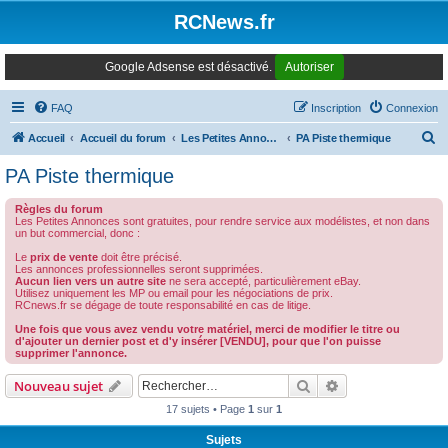
Panneau de gestion des cookies
RCNews.fr
Google Adsense est désactivé.
Autoriser
FAQ
Inscription
Connexion
R
Accueil
Accueil du forum
Les Petites Annonces Modernes
PA Piste thermique
e
PA Piste thermique
c
Règles du forum
h
Les Petites Annonces sont gratuites, pour rendre service aux modélistes, et non dans
un but commercial, donc :
e
Le
prix de vente
doit être précisé.
r
Les annonces professionnelles seront supprimées.
Aucun lien vers un autre site
ne sera accepté, particulièrement eBay.
c
Utilisez uniquement les MP ou email pour les négociations de prix.
RCnews.fr se dégage de toute responsabilité en cas de litige.
h
Une fois que vous avez vendu votre matériel, merci de modifier le titre ou
e
d'ajouter un dernier post et d'y insérer [VENDU], pour que l'on puisse
supprimer l'annonce.
r
Rechercher
Recherche avanc
Nouveau sujet
17 sujets • Page
1
sur
1
Sujets