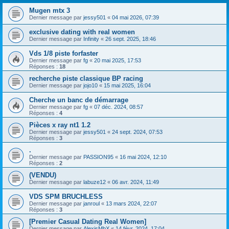
Mugen mtx 3
Dernier message par
jessy501
«
04 mai 2026, 07:39
exclusive dating with real women
Dernier message par
Infinity
«
26 sept. 2025, 18:46
Vds 1/8 piste forfaster
Dernier message par
fg
«
20 mai 2025, 17:53
Réponses :
18
recherche piste classique BP racing
Dernier message par
jojo10
«
15 mai 2025, 16:04
Cherche un banc de démarrage
Dernier message par
fg
«
07 déc. 2024, 08:57
Réponses :
4
Pièces x ray nt1 1.2
Dernier message par
jessy501
«
24 sept. 2024, 07:53
Réponses :
3
.
Dernier message par
PASSION95
«
16 mai 2024, 12:10
Réponses :
2
(VENDU)
Dernier message par
labuze12
«
06 avr. 2024, 11:49
VDS SPM BRUCHLESS
Dernier message par
janroul
«
13 mars 2024, 22:07
Réponses :
3
[Premier Сasual Dating Real Women]
Dernier message par
AlexisMbX
«
14 févr. 2024, 17:04