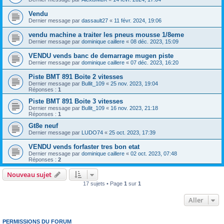
Vendu
Dernier message par
dassault27
«
11 févr. 2024, 19:06
vendu machine a traiter les pneus mousse 1/8eme
Dernier message par
dominique caillere
«
08 déc. 2023, 15:09
VENDU vends banc de demarrage mugen piste
Dernier message par
dominique caillere
«
07 déc. 2023, 16:20
Piste BMT 891 Boite 2 vitesses
Dernier message par
Bullit_109
«
25 nov. 2023, 19:04
Réponses :
1
Piste BMT 891 Boite 3 vitesses
Dernier message par
Bullit_109
«
16 nov. 2023, 21:18
Réponses :
1
Gt8e neuf
Dernier message par
LUDO74
«
25 oct. 2023, 17:39
VENDU vends forfaster tres bon etat
Dernier message par
dominique caillere
«
02 oct. 2023, 07:48
Réponses :
2
Nouveau sujet
17 sujets • Page
1
sur
1
Aller
PERMISSIONS DU FORUM