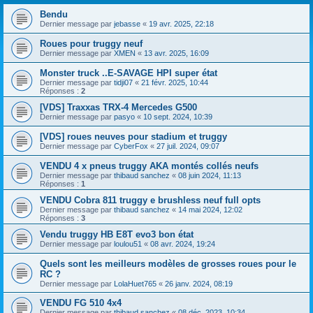
Bendu
Dernier message par
jebasse
«
19 avr. 2025, 22:18
Roues pour truggy neuf
Dernier message par
XMEN
«
13 avr. 2025, 16:09
Monster truck ..E-SAVAGE HPI super état
Dernier message par
tidji07
«
21 févr. 2025, 10:44
Réponses :
2
[VDS] Traxxas TRX-4 Mercedes G500
Dernier message par
pasyo
«
10 sept. 2024, 10:39
[VDS] roues neuves pour stadium et truggy
Dernier message par
CyberFox
«
27 juil. 2024, 09:07
VENDU 4 x pneus truggy AKA montés collés neufs
Dernier message par
thibaud sanchez
«
08 juin 2024, 11:13
Réponses :
1
VENDU Cobra 811 truggy e brushless neuf full opts
Dernier message par
thibaud sanchez
«
14 mai 2024, 12:02
Réponses :
3
Vendu truggy HB E8T evo3 bon état
Dernier message par
loulou51
«
08 avr. 2024, 19:24
Quels sont les meilleurs modèles de grosses roues pour le
RC ?
Dernier message par
LolaHuet765
«
26 janv. 2024, 08:19
VENDU FG 510 4x4
Dernier message par
thibaud sanchez
«
08 déc. 2023, 10:34