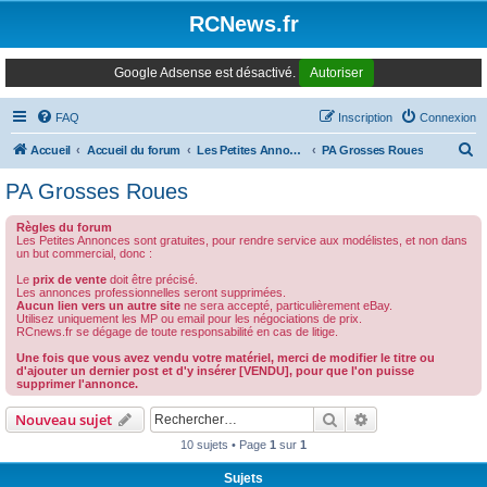
Panneau de gestion des cookies
RCNews.fr
Google Adsense est désactivé.
Autoriser
FAQ
Inscription
Connexion
R
Accueil
Accueil du forum
Les Petites Annonces Modernes
PA Grosses Roues
e
PA Grosses Roues
c
Règles du forum
h
Les Petites Annonces sont gratuites, pour rendre service aux modélistes, et non dans
un but commercial, donc :
e
Le
prix de vente
doit être précisé.
r
Les annonces professionnelles seront supprimées.
Aucun lien vers un autre site
ne sera accepté, particulièrement eBay.
c
Utilisez uniquement les MP ou email pour les négociations de prix.
RCnews.fr se dégage de toute responsabilité en cas de litige.
h
Une fois que vous avez vendu votre matériel, merci de modifier le titre ou
e
d'ajouter un dernier post et d'y insérer [VENDU], pour que l'on puisse
supprimer l'annonce.
r
Rechercher
Recherche avanc
Nouveau sujet
10 sujets • Page
1
sur
1
Sujets