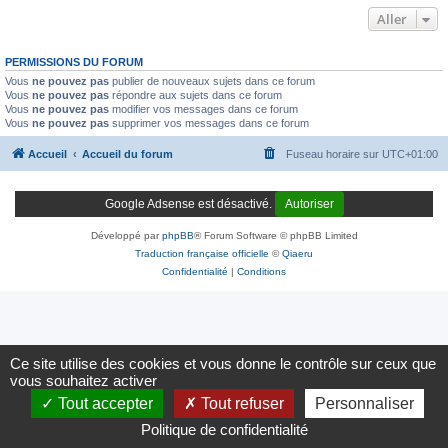
Aller
PERMISSIONS DU FORUM
Vous
ne pouvez pas
publier de nouveaux sujets dans ce forum
Vous
ne pouvez pas
répondre aux sujets dans ce forum
Vous
ne pouvez pas
modifier vos messages dans ce forum
Vous
ne pouvez pas
supprimer vos messages dans ce forum
Accueil
Accueil du forum
Fuseau horaire sur
UTC+01:00
Google Adsense est désactivé.
Autoriser
Développé par
phpBB
® Forum Software © phpBB Limited
Traduction française officielle
©
Qiaeru
Confidentialité
|
Conditions
Ce site utilise des cookies et vous donne le contrôle sur ceux que
vous souhaitez activer
Tout accepter
Tout refuser
Personnaliser
Politique de confidentialité