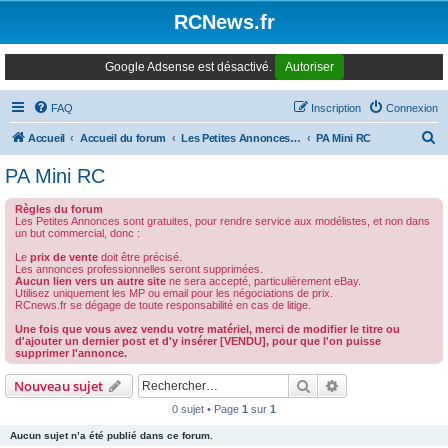
Panneau de gestion des cookies
RCNews.fr
Google Adsense est désactivé.
Autoriser
FAQ
Inscription
Connexion
R
Accueil
Accueil du forum
Les Petites Annonces Modernes
PA Mini RC
e
PA Mini RC
c
Règles du forum
h
Les Petites Annonces sont gratuites, pour rendre service aux modélistes, et non dans
un but commercial, donc :
e
Le
prix de vente
doit être précisé.
r
Les annonces professionnelles seront supprimées.
Aucun lien vers un autre site
ne sera accepté, particulièrement eBay.
c
Utilisez uniquement les MP ou email pour les négociations de prix.
RCnews.fr se dégage de toute responsabilité en cas de litige.
h
Une fois que vous avez vendu votre matériel, merci de modifier le titre ou
e
d'ajouter un dernier post et d'y insérer [VENDU], pour que l'on puisse
supprimer l'annonce.
r
Rechercher
Recherche avanc
Nouveau sujet
0 sujet • Page
1
sur
1
Aucun sujet n’a été publié dans ce forum.