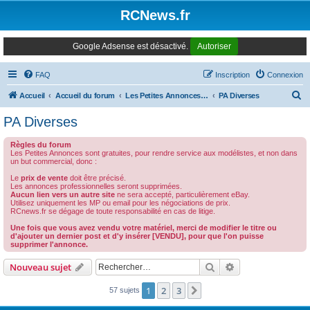
Panneau de gestion des cookies
RCNews.fr
Google Adsense est désactivé.
Autoriser
FAQ
Inscription
Connexion
R
Accueil
Accueil du forum
Les Petites Annonces Modernes
PA Diverses
e
PA Diverses
c
Règles du forum
h
Les Petites Annonces sont gratuites, pour rendre service aux modélistes, et non dans
un but commercial, donc :
e
Le
prix de vente
doit être précisé.
r
Les annonces professionnelles seront supprimées.
Aucun lien vers un autre site
ne sera accepté, particulièrement eBay.
c
Utilisez uniquement les MP ou email pour les négociations de prix.
RCnews.fr se dégage de toute responsabilité en cas de litige.
h
Une fois que vous avez vendu votre matériel, merci de modifier le titre ou
e
d'ajouter un dernier post et d'y insérer [VENDU], pour que l'on puisse
supprimer l'annonce.
r
Rechercher
Recherche avanc
Nouveau sujet
1
2
3
Suivant
57 sujets