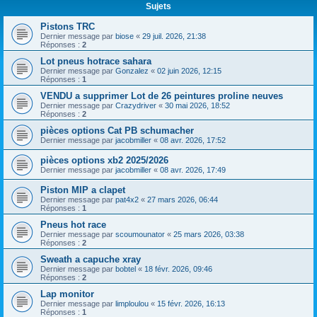
Sujets
Pistons TRC
Dernier message par
biose
«
29 juil. 2026, 21:38
Réponses :
2
Lot pneus hotrace sahara
Dernier message par
Gonzalez
«
02 juin 2026, 12:15
Réponses :
1
VENDU a supprimer Lot de 26 peintures proline neuves
Dernier message par
Crazydriver
«
30 mai 2026, 18:52
Réponses :
2
pièces options Cat PB schumacher
Dernier message par
jacobmiller
«
08 avr. 2026, 17:52
pièces options xb2 2025/2026
Dernier message par
jacobmiller
«
08 avr. 2026, 17:49
Piston MIP a clapet
Dernier message par
pat4x2
«
27 mars 2026, 06:44
Réponses :
1
Pneus hot race
Dernier message par
scoumounator
«
25 mars 2026, 03:38
Réponses :
2
Sweath a capuche xray
Dernier message par
bobtel
«
18 févr. 2026, 09:46
Réponses :
2
Lap monitor
Dernier message par
limploulou
«
15 févr. 2026, 16:13
Réponses :
1