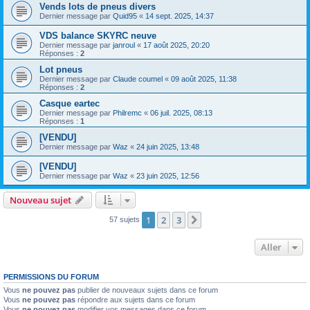
Vends lots de pneus divers
Dernier message par
Quid95
«
14 sept. 2025, 14:37
VDS balance SKYRC neuve
Dernier message par
janroul
«
17 août 2025, 20:20
Réponses :
2
Lot pneus
Dernier message par
Claude coumel
«
09 août 2025, 11:38
Réponses :
2
Casque eartec
Dernier message par
Philremc
«
06 juil. 2025, 08:13
Réponses :
1
[VENDU]
Dernier message par
Waz
«
24 juin 2025, 13:48
[VENDU]
Dernier message par
Waz
«
23 juin 2025, 12:56
Nouveau sujet
1
2
3
Suivant
57 sujets
Aller
PERMISSIONS DU FORUM
Vous
ne pouvez pas
publier de nouveaux sujets dans ce forum
Vous
ne pouvez pas
répondre aux sujets dans ce forum
Vous
ne pouvez pas
modifier vos messages dans ce forum