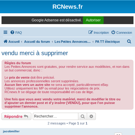
Panneau de gestion des cookies
RCNews.fr
Google Adsense est désactivé.
Autoriser
FAQ
Inscription
Connexion
R
Accueil
Accueil du forum
Les Petites Annonces Modernes
PA TT électrique
e
vendu merci à supprimer
c
Règles du forum
h
Les Petites Annonces sont gratuites, pour rendre service aux modélistes, et non dans
un but commercial, donc :
e
Le
prix de vente
doit être précisé.
r
Les annonces professionnelles seront supprimées.
Aucun lien vers un autre site
ne sera accepté, particulièrement eBay.
c
Utilisez uniquement les MP ou email pour les négociations de prix.
RCnews.fr se dégage de toute responsabilité en cas de litige.
h
Une fois que vous avez vendu votre matériel, merci de modifier le titre ou
e
d'ajouter un dernier post et d'y insérer [VENDU], pour que l'on puisse
supprimer l'annonce.
r
Rechercher
Recherche avancée
Répondre
2 messages • Page
1
sur
1
jacobmiller