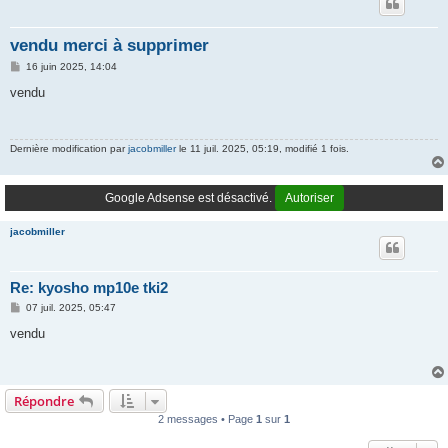
vendu merci à supprimer
M
16 juin 2025, 14:04
e
s
vendu
s
a
g
e
Dernière modification par
jacobmiller
le 11 juil. 2025, 05:19, modifié 1 fois.
Google Adsense est désactivé.
Autoriser
jacobmiller
Re: kyosho mp10e tki2
M
07 juil. 2025, 05:47
e
s
vendu
s
a
g
e
Répondre
2 messages • Page
1
sur
1